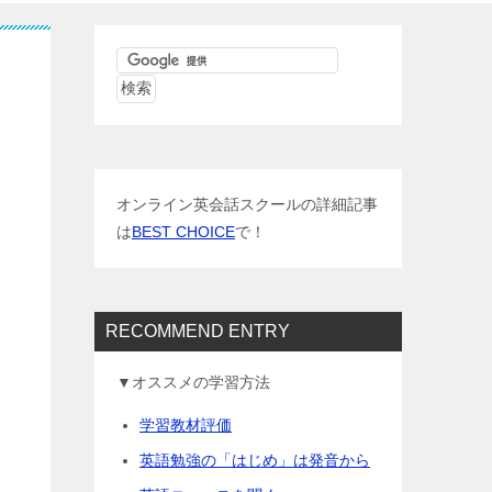
オンライン英会話スクールの詳細記事
は
BEST CHOICE
で！
RECOMMEND ENTRY
▼オススメの学習方法
学習教材評価
英語勉強の「はじめ」は発音から