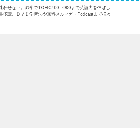
わせない。独学でTOEIC400⇒900まで英語力を伸ばし
多読、ＤＶＤ学習法や無料メルマガ・Podcastまで様々
。