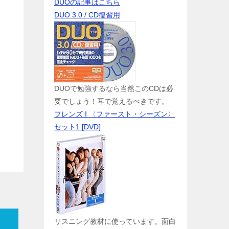
DUOの記事はこちら
DUO 3.0 / CD復習用
DUOで勉強するなら当然このCDは必
要でしょう！耳で覚えるべきです。
フレンズ I 〈ファースト・シーズン〉
セット1 [DVD]
リスニング教材に使っています。面白