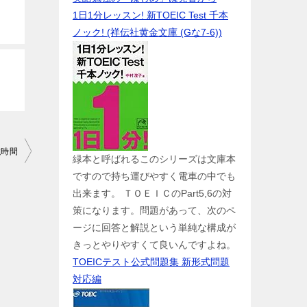
1日1分レッスン! 新TOEIC Test 千本
ノック! (祥伝社黄金文庫 (Gな7-6))
強時間
緑本と呼ばれるこのシリーズは文庫本
ですので持ち運びやすく電車の中でも
出来ます。 ＴＯＥＩＣのPart5,6の対
策になります。問題があって、次のペ
ージに回答と解説という単純な構成が
きっとやりやすくて良いんですよね。
TOEICテスト公式問題集 新形式問題
対応編