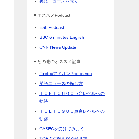
英語ニュースを聞く
▼オススメPodcast
ESL Podcast
BBC 6 minutes English
CNN News Update
▼その他のオススメ記事
FirefoxアドオンPronounce
英語ニュースの探し方
ＴＯＥＩＣ６００点台レベルへの
軌跡
ＴＯＥＩＣ９００点台レベルへの
軌跡
CASECを受けてみよう
TOEIC点数を稼ぐ解き方