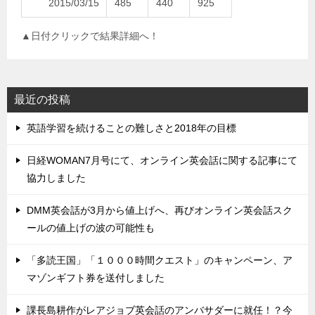
2015/03/15
485
440
925
▲日付クリックで結果詳細へ！
最近の投稿
英語学習を続けることの難しさと2018年の目標
日経WOMAN7月号にて、オンライン英会話に関する記事にて
協力しました
DMM英会話が3月から値上げへ、再びオンライン英会話スク
ールの値上げの波の可能性も
「多読王国」「１０００時間クエスト」のキャンペーン、ア
マゾンギフト券を送付しました
課長島耕作がレアジョブ英会話のアンバサダーに就任！？今