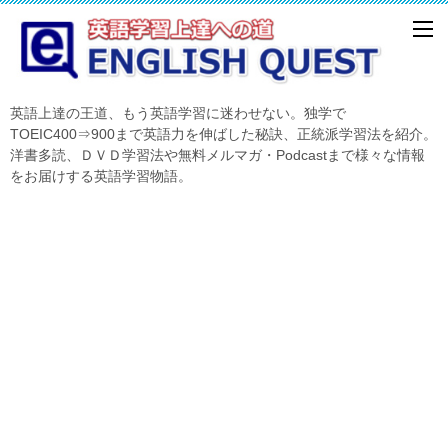
英語上達の王道、もう英語学習に迷わせない。独学で
TOEIC400⇒900まで英語力を伸ばした秘訣、正統派学習法を紹介。
洋書多読、ＤＶＤ学習法や無料メルマガ・Podcastまで様々な情報
をお届けする英語学習物語。