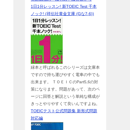
1日1分レッスン! 新TOEIC Test 千本
ノック! (祥伝社黄金文庫 (Gな7-6))
緑本と呼ばれるこのシリーズは文庫本
ですので持ち運びやすく電車の中でも
出来ます。 ＴＯＥＩＣのPart5,6の対
策になります。問題があって、次のペ
ージに回答と解説という単純な構成が
きっとやりやすくて良いんですよね。
TOEICテスト公式問題集 新形式問題
対応編