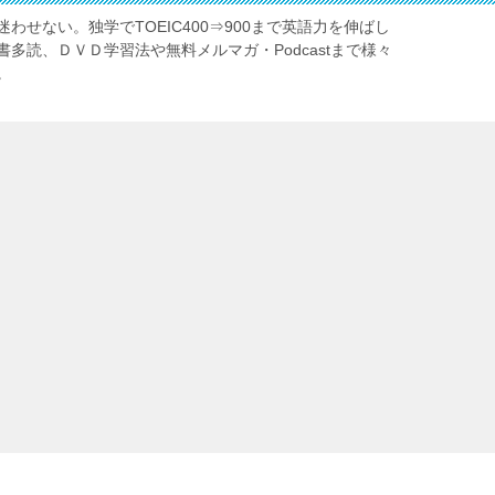
わせない。独学でTOEIC400⇒900まで英語力を伸ばし
多読、ＤＶＤ学習法や無料メルマガ・Podcastまで様々
。