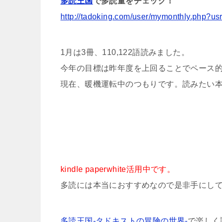
多読王国
で多読量をチェック！
http://tadoking.com/user/mymonthly.php?u
1月は3冊、110,122語読みました。
今年の目標は昨年度を上回ることでペース
現在、暖機運転中のつもりです。読みたい
kindle paperwhite活用中です。
多読には本当におすすめなので是非手にし
多読王国-タドキストの冒険の世界-
で楽しく