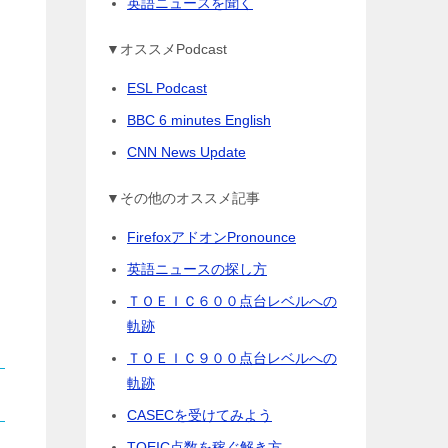
英語ニュースを聞く
▼オススメPodcast
ESL Podcast
BBC 6 minutes English
CNN News Update
▼その他のオススメ記事
FirefoxアドオンPronounce
英語ニュースの探し方
ＴＯＥＩＣ６００点台レベルへの
軌跡
ＴＯＥＩＣ９００点台レベルへの
軌跡
CASECを受けてみよう
TOEIC点数を稼ぐ解き方