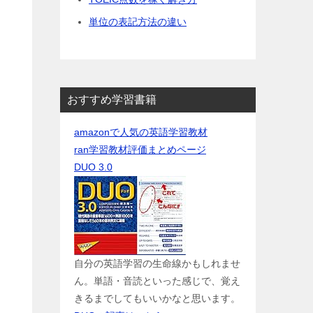
単位の表記方法の違い
おすすめ学習書籍
amazonで人気の英語学習教材
ran学習教材評価まとめページ
DUO 3.0
自分の英語学習の生命線かもしれませ
ん。単語・音読といった感じで、覚え
きるまでしてもいいかなと思います。