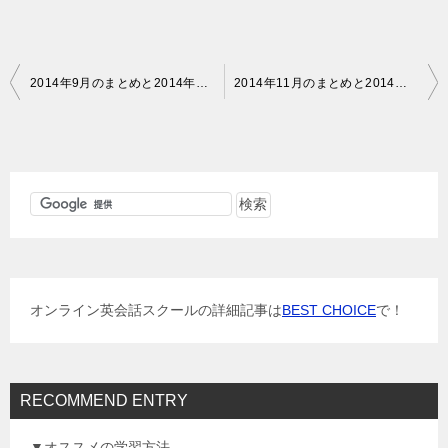
投
2014年9月のまとめと2014年10月の学習目標、現状打破が必要
2014年11月のまとめと2014年12月の学習目標、解決策2点！
稿
ナ
ビ
ゲ
ー
シ
ョ
オンライン英会話スクールの詳細記事は
BEST CHOICE
で！
ン
RECOMMEND ENTRY
▼オススメの学習方法