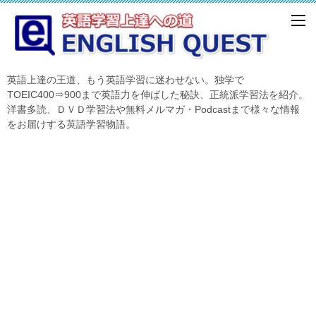
英語上達の王道、もう英語学習に迷わせない。独学で
TOEIC400⇒900まで英語力を伸ばした秘訣、正統派学習法を紹介。
洋書多読、ＤＶＤ学習法や無料メルマガ・Podcastまで様々な情報
をお届けする英語学習物語。