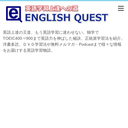
英語上達の王道、もう英語学習に迷わせない。独学で
TOEIC400⇒900まで英語力を伸ばした秘訣、正統派学習法を紹介。
洋書多読、ＤＶＤ学習法や無料メルマガ・Podcastまで様々な情報
をお届けする英語学習物語。