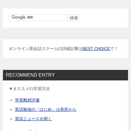
ナ
ビ
ゲ
ー
シ
ョ
オンライン英会話スクールの詳細記事は
BEST CHOICE
で！
ン
RECOMMEND ENTRY
▼オススメの学習方法
学習教材評価
英語勉強の「はじめ」は発音から
英語ニュースを聞く