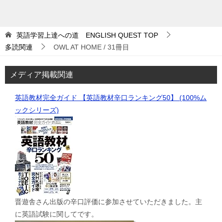
英語学習上達への道 ENGLISH QUEST
TOP
多読関連
OWL AT HOME / 31冊目
メディア掲載関連
英語教材完全ガイド 【英語教材辛口ランキング50】 (100%ム
ックシリーズ)
晋遊舎さん出版の辛口評価に参加させていただきました。主
に英語試験に関してです。