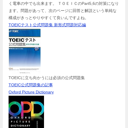
く電車の中でも出来ます。 ＴＯＥＩＣのPart5,6の対策になり
ます。問題があって、次のページに回答と解説という単純な
構成がきっとやりやすくて良いんですよね。
TOEICテスト公式問題集 新形式問題対応編
TOEICに立ち向かうには必須の公式問題集
TOEIC公式問題集の記事
Oxford Picture Dictionary