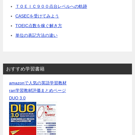
ＴＯＥＩＣ９００点台レベルへの軌跡
CASECを受けてみよう
TOEIC点数を稼ぐ解き方
単位の表記方法の違い
おすすめ学習書籍
amazonで人気の英語学習教材
ran学習教材評価まとめページ
DUO 3.0