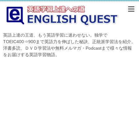
英語上達の王道、もう英語学習に迷わせない。独学で
TOEIC400⇒900まで英語力を伸ばした秘訣、正統派学習法を紹介。
洋書多読、ＤＶＤ学習法や無料メルマガ・Podcastまで様々な情報
をお届けする英語学習物語。