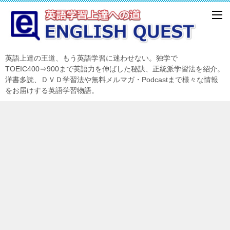
英語上達の王道、もう英語学習に迷わせない。独学で
TOEIC400⇒900まで英語力を伸ばした秘訣、正統派学習法を紹介。
洋書多読、ＤＶＤ学習法や無料メルマガ・Podcastまで様々な情報
をお届けする英語学習物語。