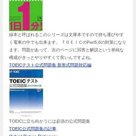
緑本と呼ばれるこのシリーズは文庫本ですので持ち運びやす
く電車の中でも出来ます。 ＴＯＥＩＣのPart5,6の対策になり
ます。問題があって、次のページに回答と解説という単純な
構成がきっとやりやすくて良いんですよね。
TOEICテスト公式問題集 新形式問題対応編
TOEICに立ち向かうには必須の公式問題集
TOEIC公式問題集の記事