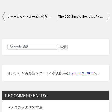
投
シャーロック・ホームズ傑作短編集(洋販ラダーシリーズ LEVEL3) / ５２冊目
The 100 Simple Secrets of Happy People: (100 SIMPLE SECRETS)/23冊目
稿
ナ
ビ
ゲ
ー
シ
ョ
オンライン英会話スクールの詳細記事は
BEST CHOICE
で！
ン
RECOMMEND ENTRY
▼オススメの学習方法