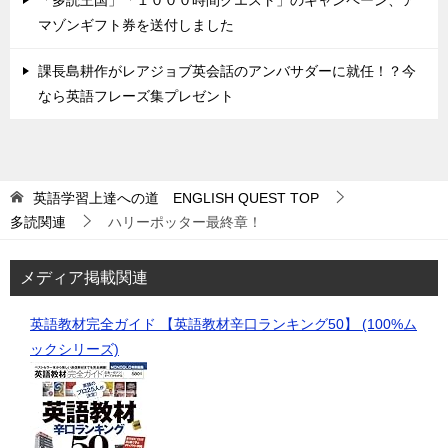
「多読王国」「１０００時間クエスト」のキャンペーン、ア
マゾンギフト券を送付しました
課長島耕作がレアジョブ英会話のアンバサダーに就任！？今
なら英語フレーズ集プレゼント
英語学習上達への道 ENGLISH QUEST
TOP
多読関連
ハリーポッター最終章！
メディア掲載関連
英語教材完全ガイド 【英語教材辛口ランキング50】 (100%ム
ックシリーズ)