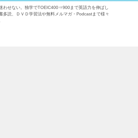
わせない。独学でTOEIC400⇒900まで英語力を伸ばし
多読、ＤＶＤ学習法や無料メルマガ・Podcastまで様々
。