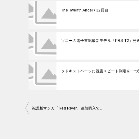
The Twelfth Angel / 32冊目
ソニーの電子書籍最新モデル「PRS-T2」発表
タドキストページに読書スピード測定を一つ
投
英語版マンガ「Red River」追加購入で…
稿
ナ
ビ