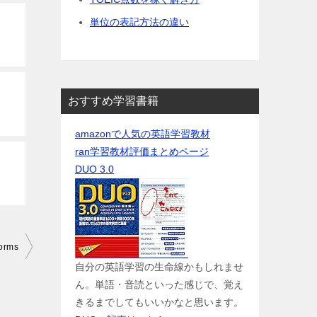
単位の表記方法の違い
おすすめ学習書籍
amazonで人気の英語学習教材
ran学習教材評価まとめページ
DUO 3.0
orms
自分の英語学習の生命線かもしれませ
ん。単語・音読といった感じで、覚え
きるまでしてもいいかなと思います。