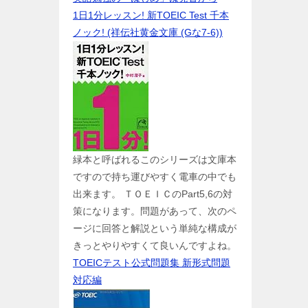
1日1分レッスン! 新TOEIC Test 千本
ノック! (祥伝社黄金文庫 (Gな7-6))
緑本と呼ばれるこのシリーズは文庫本
ですので持ち運びやすく電車の中でも
出来ます。 ＴＯＥＩＣのPart5,6の対
策になります。問題があって、次のペ
ージに回答と解説という単純な構成が
きっとやりやすくて良いんですよね。
TOEICテスト公式問題集 新形式問題
対応編