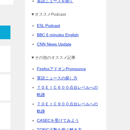
英語ニュースを聞く
▼オススメPodcast
ESL Podcast
BBC 6 minutes English
CNN News Update
▼その他のオススメ記事
FirefoxアドオンPronounce
英語ニュースの探し方
ＴＯＥＩＣ６００点台レベルへの
軌跡
ＴＯＥＩＣ９００点台レベルへの
軌跡
CASECを受けてみよう
TOEIC点数を稼ぐ解き方