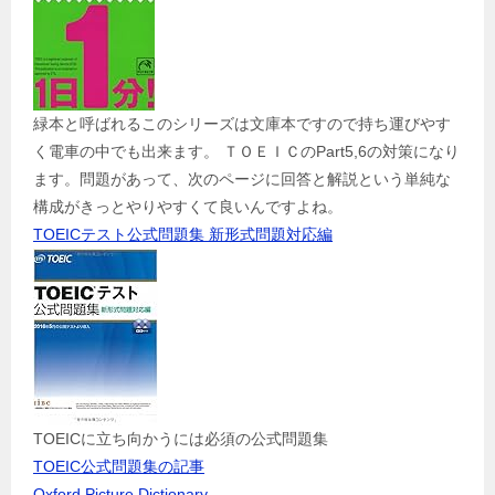
緑本と呼ばれるこのシリーズは文庫本ですので持ち運びやす
く電車の中でも出来ます。 ＴＯＥＩＣのPart5,6の対策になり
ます。問題があって、次のページに回答と解説という単純な
構成がきっとやりやすくて良いんですよね。
TOEICテスト公式問題集 新形式問題対応編
TOEICに立ち向かうには必須の公式問題集
TOEIC公式問題集の記事
Oxford Picture Dictionary