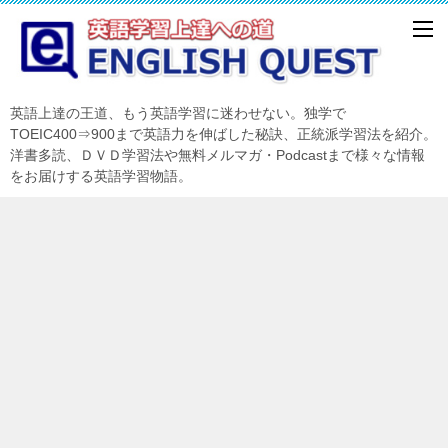
英語上達の王道、もう英語学習に迷わせない。独学で
TOEIC400⇒900まで英語力を伸ばした秘訣、正統派学習法を紹介。
洋書多読、ＤＶＤ学習法や無料メルマガ・Podcastまで様々な情報
をお届けする英語学習物語。