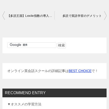
投
【多読王国】Lexile指数の導入についてアンケート
多読で英語学習のデメリット
稿
ナ
ビ
ゲ
ー
シ
ョ
オンライン英会話スクールの詳細記事は
BEST CHOICE
で！
ン
RECOMMEND ENTRY
▼オススメの学習方法