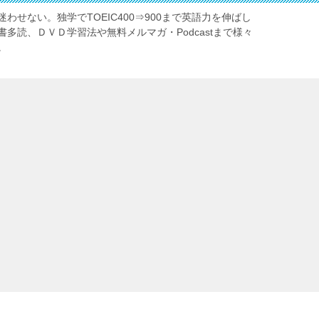
わせない。独学でTOEIC400⇒900まで英語力を伸ばし
多読、ＤＶＤ学習法や無料メルマガ・Podcastまで様々
。