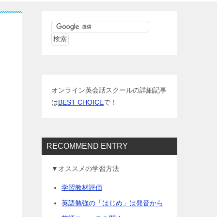
多
オンライン英会話スクールの詳細記事
は
BEST CHOICE
で！
RECOMMEND ENTRY
▼オススメの学習方法
学習教材評価
英語勉強の「はじめ」は発音から