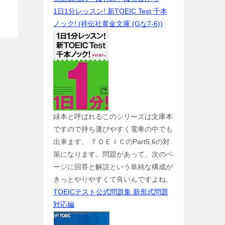
1日1分レッスン! 新TOEIC Test 千本
ノック! (祥伝社黄金文庫 (Gな7-6))
緑本と呼ばれるこのシリーズは文庫本
ですので持ち運びやすく電車の中でも
出来ます。 ＴＯＥＩＣのPart5,6の対
策になります。問題があって、次のペ
ージに回答と解説という単純な構成が
きっとやりやすくて良いんですよね。
TOEICテスト公式問題集 新形式問題
対応編