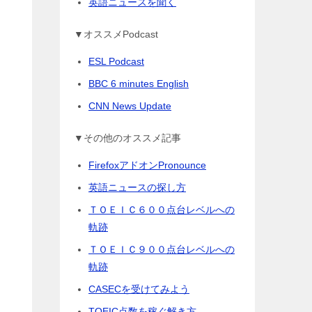
英語ニュースを聞く
▼オススメPodcast
ESL Podcast
BBC 6 minutes English
CNN News Update
▼その他のオススメ記事
FirefoxアドオンPronounce
英語ニュースの探し方
ＴＯＥＩＣ６００点台レベルへの
軌跡
ＴＯＥＩＣ９００点台レベルへの
は
軌跡
CASECを受けてみよう
TOEIC点数を稼ぐ解き方