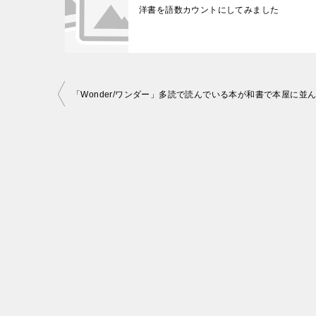
洋書を語数カウントにしてみました
投
稿
ナ
ビ
ゲ
ー
シ
ョ
ン