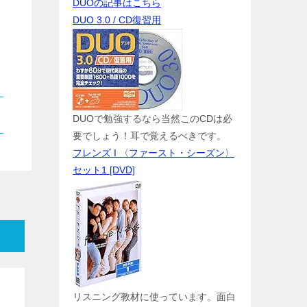
DUOの記事はこちら
DUO 3.0 / CD復習用
を
DUOで勉強するなら当然このCDは必
要でしょう！耳で覚えるべきです。
フレンズ I 〈ファースト・シーズン〉
セット1 [DVD]
リスニング教材に使っています。面白