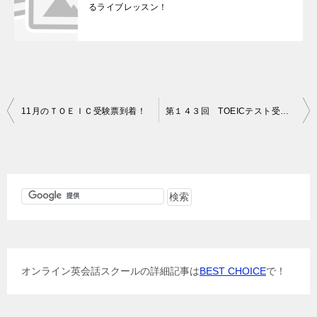
るライブレッスン！
投
11月のＴＯＥＩＣ受験票到着！
第１４３回 TOEICテスト受験してきました！
稿
ナ
ビ
ゲ
ー
シ
ョ
オンライン英会話スクールの詳細記事は
BEST CHOICE
で！
ン