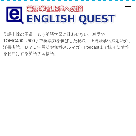
英語上達の王道、もう英語学習に迷わせない。独学で
TOEIC400⇒900まで英語力を伸ばした秘訣、正統派学習法を紹介。
洋書多読、ＤＶＤ学習法や無料メルマガ・Podcastまで様々な情報
をお届けする英語学習物語。