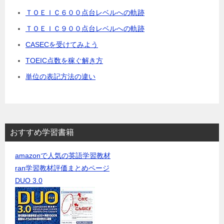
ＴＯＥＩＣ６００点台レベルへの軌跡
ＴＯＥＩＣ９００点台レベルへの軌跡
CASECを受けてみよう
TOEIC点数を稼ぐ解き方
単位の表記方法の違い
おすすめ学習書籍
amazonで人気の英語学習教材
ran学習教材評価まとめページ
DUO 3.0