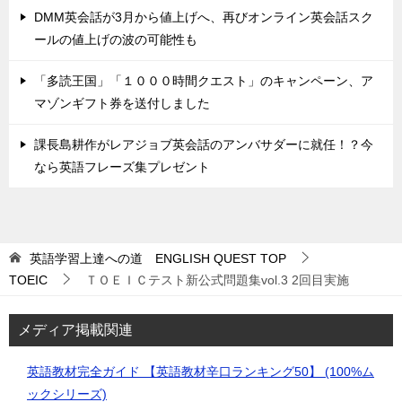
DMM英会話が3月から値上げへ、再びオンライン英会話スク
ールの値上げの波の可能性も
「多読王国」「１０００時間クエスト」のキャンペーン、ア
マゾンギフト券を送付しました
課長島耕作がレアジョブ英会話のアンバサダーに就任！？今
なら英語フレーズ集プレゼント
英語学習上達への道 ENGLISH QUEST
TOP
TOEIC
ＴＯＥＩＣテスト新公式問題集vol.3 2回目実施
メディア掲載関連
英語教材完全ガイド 【英語教材辛口ランキング50】 (100%ム
ックシリーズ)