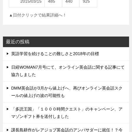
2015/03/15
485
440
925
▲日付クリックで結果詳細へ！
最近の投稿
英語学習を続けることの難しさと2018年の目標
日経WOMAN7月号にて、オンライン英会話に関する記事にて
協力しました
DMM英会話が3月から値上げへ、再びオンライン英会話スク
ールの値上げの波の可能性も
「多読王国」「１０００時間クエスト」のキャンペーン、ア
マゾンギフト券を送付しました
課長島耕作がレアジョブ英会話のアンバサダーに就任！？今