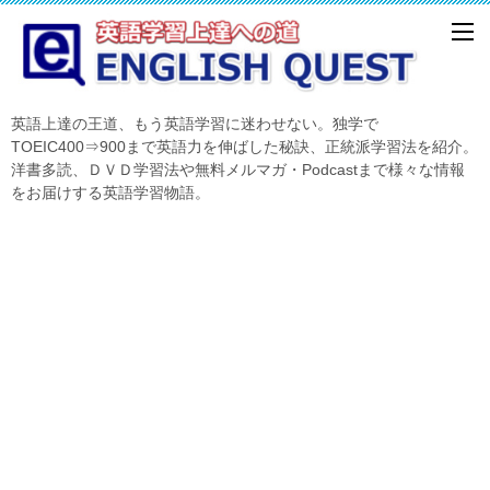
英語上達の王道、もう英語学習に迷わせない。独学で
TOEIC400⇒900まで英語力を伸ばした秘訣、正統派学習法を紹介。
洋書多読、ＤＶＤ学習法や無料メルマガ・Podcastまで様々な情報
をお届けする英語学習物語。