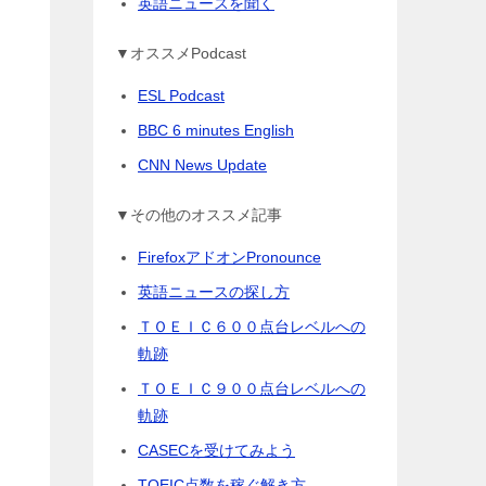
英語ニュースを聞く
▼オススメPodcast
ESL Podcast
BBC 6 minutes English
CNN News Update
▼その他のオススメ記事
FirefoxアドオンPronounce
英語ニュースの探し方
ＴＯＥＩＣ６００点台レベルへの
軌跡
ＴＯＥＩＣ９００点台レベルへの
軌跡
CASECを受けてみよう
TOEIC点数を稼ぐ解き方