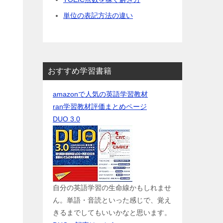
単位の表記方法の違い
おすすめ学習書籍
amazonで人気の英語学習教材
ran学習教材評価まとめページ
DUO 3.0
自分の英語学習の生命線かもしれませ
ん。単語・音読といった感じで、覚え
きるまでしてもいいかなと思います。