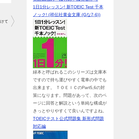
1日1分レッスン! 新TOEIC Test 千本
ノック! (祥伝社黄金文庫 (Gな7-6))
向けて
緑本と呼ばれるこのシリーズは文庫本
ですので持ち運びやすく電車の中でも
出来ます。 ＴＯＥＩＣのPart5,6の対
策になります。問題があって、次のペ
ージに回答と解説という単純な構成が
きっとやりやすくて良いんですよね。
TOEICテスト公式問題集 新形式問題
対応編