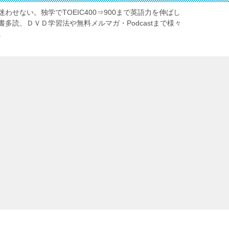
わせない。独学でTOEIC400⇒900まで英語力を伸ばし
多読、ＤＶＤ学習法や無料メルマガ・Podcastまで様々
。