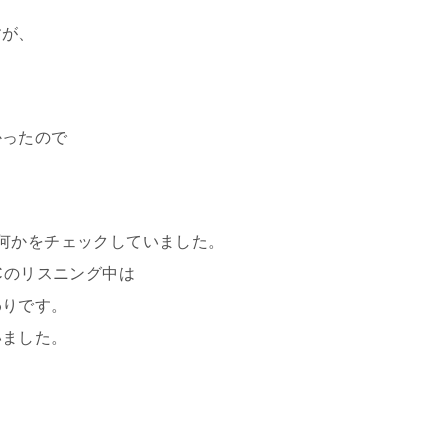
すが、
かったので
何かをチェックしていました。
Cのリスニング中は
わりです。
いました。
。