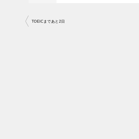
投
TOEICまであと2日
稿
ナ
ビ
ゲ
ー
シ
ョ
ン