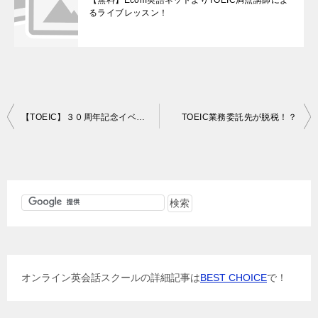
るライブレッスン！
投
【TOEIC】３０周年記念イベントの参加証と記念品届く
TOEIC業務委託先が脱税！？
稿
ナ
ビ
ゲ
ー
シ
ョ
オンライン英会話スクールの詳細記事は
BEST CHOICE
で！
ン