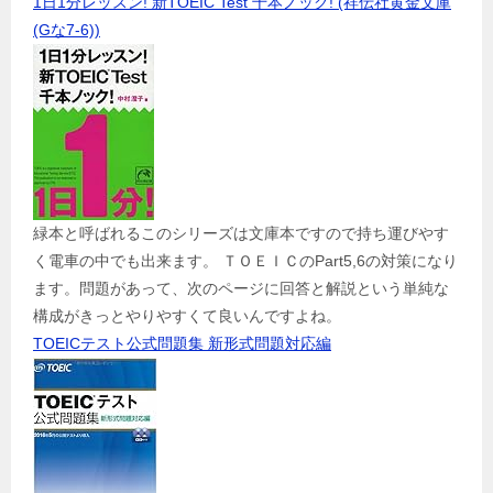
1日1分レッスン! 新TOEIC Test 千本ノック! (祥伝社黄金文庫
(Gな7-6))
緑本と呼ばれるこのシリーズは文庫本ですので持ち運びやす
く電車の中でも出来ます。 ＴＯＥＩＣのPart5,6の対策になり
ます。問題があって、次のページに回答と解説という単純な
構成がきっとやりやすくて良いんですよね。
TOEICテスト公式問題集 新形式問題対応編