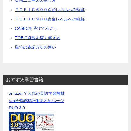
英語ニュースの探し方
ＴＯＥＩＣ６００点台レベルへの軌跡
ＴＯＥＩＣ９００点台レベルへの軌跡
CASECを受けてみよう
TOEIC点数を稼ぐ解き方
単位の表記方法の違い
おすすめ学習書籍
amazonで人気の英語学習教材
ran学習教材評価まとめページ
DUO 3.0