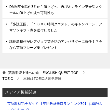
DMM英会話が3月から値上げへ、再びオンライン英会話スク
ールの値上げの波の可能性も
「多読王国」「１０００時間クエスト」のキャンペーン、ア
マゾンギフト券を送付しました
課長島耕作がレアジョブ英会話のアンバサダーに就任！？今
なら英語フレーズ集プレゼント
英語学習上達への道 ENGLISH QUEST
TOP
TOEIC
本日はTOEIC結果発表日！
メディア掲載関連
英語教材完全ガイド 【英語教材辛口ランキング50】 (100%ム
ックシリーズ)