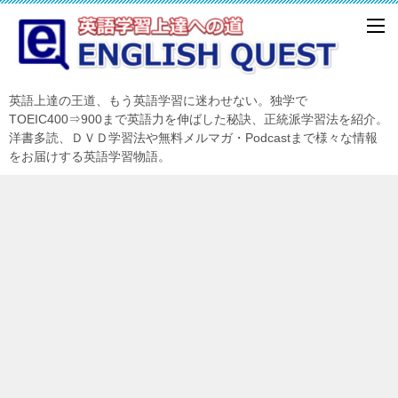
英語上達の王道、もう英語学習に迷わせない。独学で
TOEIC400⇒900まで英語力を伸ばした秘訣、正統派学習法を紹介。
洋書多読、ＤＶＤ学習法や無料メルマガ・Podcastまで様々な情報
をお届けする英語学習物語。