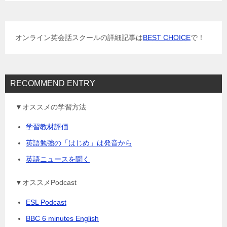
ー
シ
ョ
オンライン英会話スクールの詳細記事は
BEST CHOICE
で！
ン
RECOMMEND ENTRY
▼オススメの学習方法
学習教材評価
英語勉強の「はじめ」は発音から
英語ニュースを聞く
▼オススメPodcast
ESL Podcast
BBC 6 minutes English