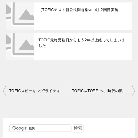
【TOEICテスト新公式問題集vol.4】2回目実施
TOEIC最終受験日からもう2年以上経ってしまいま
した
投
TOEICスピーキング/ライティングテスト（2013年10月実施）の認定証が届いたので振り返り
TOEIC→TOEFLへ、時代の流れはアウトプット力
稿
ナ
ビ
ゲ