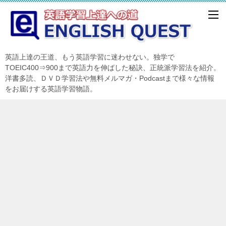
英語上達の王道、もう英語学習に迷わせない。独学で
TOEIC400⇒900まで英語力を伸ばした秘訣、正統派学習法を紹介。
洋書多読、ＤＶＤ学習法や無料メルマガ・Podcastまで様々な情報
をお届けする英語学習物語。