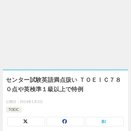
センター試験英語満点扱い ＴＯＥＩＣ７８
０点や英検準１級以上で特例
公開日：
2014年1月2日
TOEIC