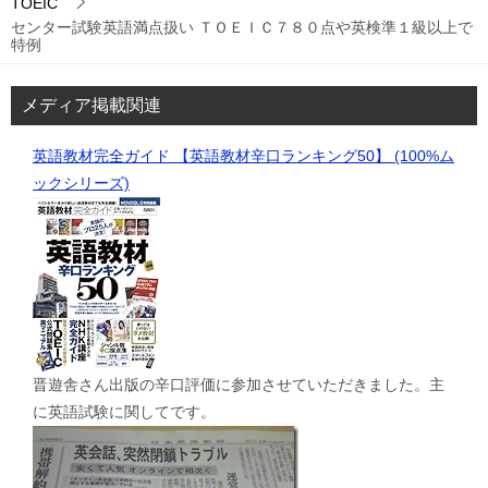
TOEIC
センター試験英語満点扱い ＴＯＥＩＣ７８０点や英検準１級以上で
特例
メディア掲載関連
英語教材完全ガイド 【英語教材辛口ランキング50】 (100%ム
ックシリーズ)
晋遊舎さん出版の辛口評価に参加させていただきました。主
に英語試験に関してです。