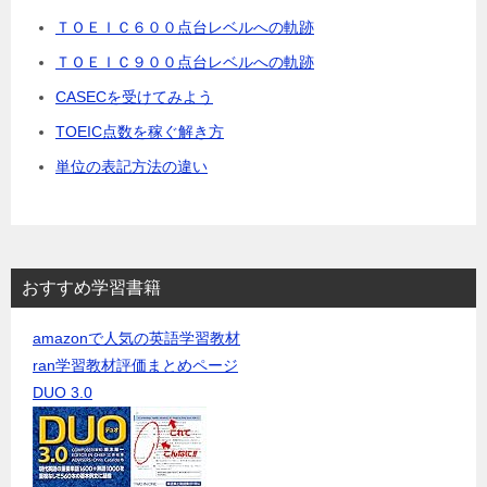
ＴＯＥＩＣ６００点台レベルへの軌跡
ＴＯＥＩＣ９００点台レベルへの軌跡
CASECを受けてみよう
TOEIC点数を稼ぐ解き方
単位の表記方法の違い
おすすめ学習書籍
amazonで人気の英語学習教材
ran学習教材評価まとめページ
DUO 3.0