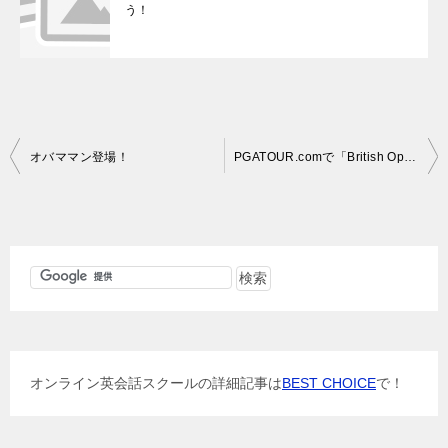
う！
投
オバママン登場！
PGATOUR.comで「British Open Championship」を振り返ってみよう！
稿
ナ
ビ
ゲ
ー
シ
ョ
オンライン英会話スクールの詳細記事は
BEST CHOICE
で！
ン