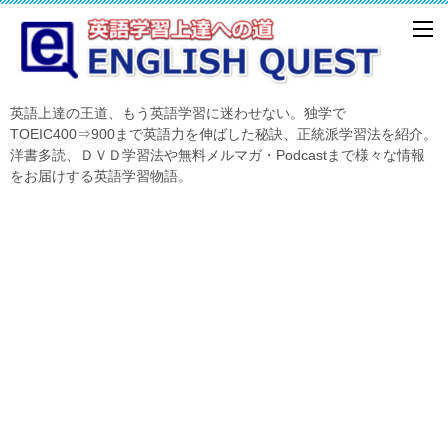
英語上達の王道、もう英語学習に迷わせない。独学で
TOEIC400⇒900まで英語力を伸ばした秘訣、正統派学習法を紹介。
洋書多読、ＤＶＤ学習法や無料メルマガ・Podcastまで様々な情報
をお届けする英語学習物語。