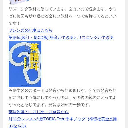
リスニング教材に使っています。面白いので続きます。やっ
ぱし何回も繰り返せる楽しい教材を一つでも持ってるといい
です！
フレンズの記事はこちら
英語耳[改訂・新CD版] 発音ができるとリスニングができる
英語学習のスタートは発音から始めました。今でも発音を始
めに少しでも気にしてやったのは、その後の勉強にとってよ
かったと感じてます。発音は始めの一歩です。
英語勉強の「はじめ」は発音から
1日1分レッスン! 新TOEIC Test 千本ノック! (祥伝社黄金文庫
(Gな7-6))