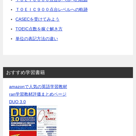
ＴＯＥＩＣ９００点台レベルへの軌跡
CASECを受けてみよう
TOEIC点数を稼ぐ解き方
単位の表記方法の違い
おすすめ学習書籍
amazonで人気の英語学習教材
ran学習教材評価まとめページ
DUO 3.0