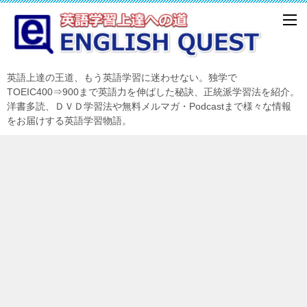
英語上達の王道、もう英語学習に迷わせない。独学で
TOEIC400⇒900まで英語力を伸ばした秘訣、正統派学習法を紹介。
洋書多読、ＤＶＤ学習法や無料メルマガ・Podcastまで様々な情報
をお届けする英語学習物語。