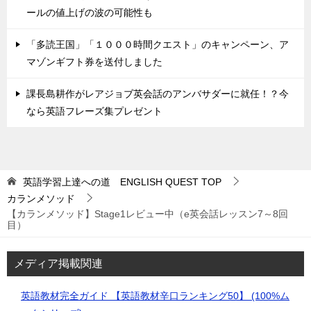
ールの値上げの波の可能性も
「多読王国」「１０００時間クエスト」のキャンペーン、ア
マゾンギフト券を送付しました
課長島耕作がレアジョブ英会話のアンバサダーに就任！？今
なら英語フレーズ集プレゼント
英語学習上達への道 ENGLISH QUEST
TOP
カランメソッド
【カランメソッド】Stage1レビュー中（e英会話レッスン7～8回
目）
メディア掲載関連
英語教材完全ガイド 【英語教材辛口ランキング50】 (100%ム