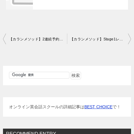
投
【カランメソッド】2連続予約レッスン（e英会話レッスン5～6回目）
【カランメソッド】Stage1レビューからExamへ、そしてStage2!（e英会話レッスン9～10回目）
稿
ナ
ビ
ゲ
ー
シ
ョ
オンライン英会話スクールの詳細記事は
BEST CHOICE
で！
ン
RECOMMEND ENTRY