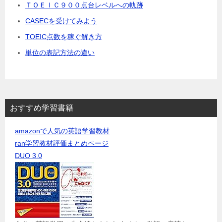
ＴＯＥＩＣ９００点台レベルへの軌跡
CASECを受けてみよう
TOEIC点数を稼ぐ解き方
単位の表記方法の違い
おすすめ学習書籍
amazonで人気の英語学習教材
ran学習教材評価まとめページ
DUO 3.0