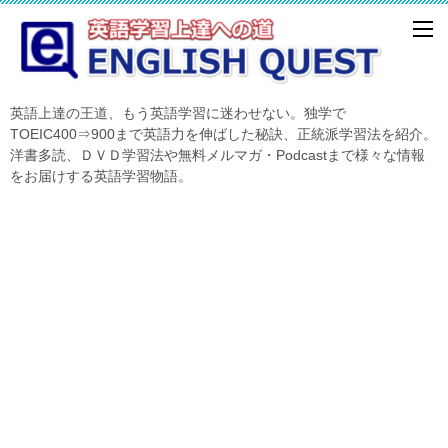
英語上達の王道、もう英語学習に迷わせない。独学で
TOEIC400⇒900まで英語力を伸ばした秘訣、正統派学習法を紹介。
洋書多読、ＤＶＤ学習法や無料メルマガ・Podcastまで様々な情報
をお届けする英語学習物語。