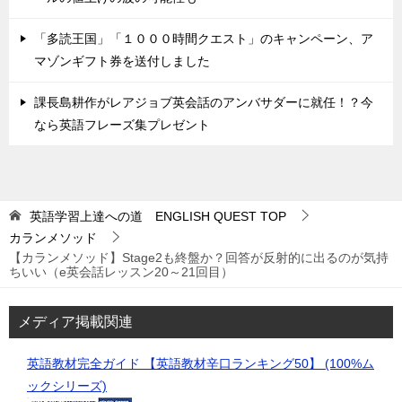
「多読王国」「１０００時間クエスト」のキャンペーン、ア
マゾンギフト券を送付しました
課長島耕作がレアジョブ英会話のアンバサダーに就任！？今
なら英語フレーズ集プレゼント
英語学習上達への道 ENGLISH QUEST
TOP
カランメソッド
【カランメソッド】Stage2も終盤か？回答が反射的に出るのが気持
ちいい（e英会話レッスン20～21回目）
メディア掲載関連
英語教材完全ガイド 【英語教材辛口ランキング50】 (100%ム
ックシリーズ)