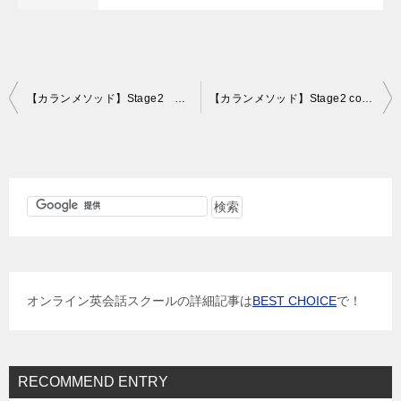
投
【カランメソッド】Stage2 more…thanが来たら少し後にfewer…thanが来るといった具合に（e英会話レッスン18～19回目）
【カランメソッド】Stage2 countable and uncountable nouns（e英会話レッスン22～23回目）
稿
ナ
ビ
ゲ
ー
シ
ョ
オンライン英会話スクールの詳細記事は
BEST CHOICE
で！
ン
RECOMMEND ENTRY