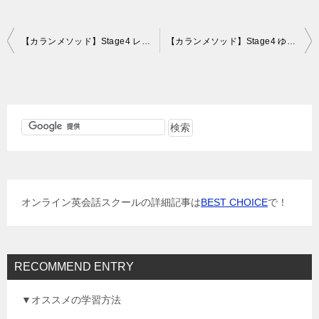
投
【カランメソッド】Stage4 レッスン中 より複雑に（e英会話レッスン79～81回目）
【カランメソッド】Stage4 ゆったりペースでもいいのか？（e英会話レッスン84～85回目）
稿
ナ
ビ
ゲ
ー
シ
ョ
オンライン英会話スクールの詳細記事は
BEST CHOICE
で！
ン
RECOMMEND ENTRY
▼オススメの学習方法