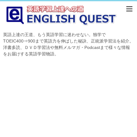
英語上達の王道、もう英語学習に迷わせない。独学で
TOEIC400⇒900まで英語力を伸ばした秘訣、正統派学習法を紹介。
洋書多読、ＤＶＤ学習法や無料メルマガ・Podcastまで様々な情報
をお届けする英語学習物語。