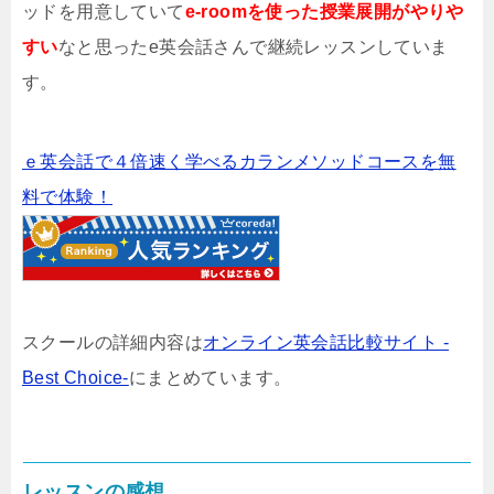
ッドを用意していて
e-roomを使った授業展開がやりや
すい
なと思ったe英会話さんで継続レッスンしていま
す。
ｅ英会話で４倍速く学べるカランメソッドコースを無
料で体験！
スクールの詳細内容は
オンライン英会話比較サイト -
Best Choice-
にまとめています。
レッスンの感想