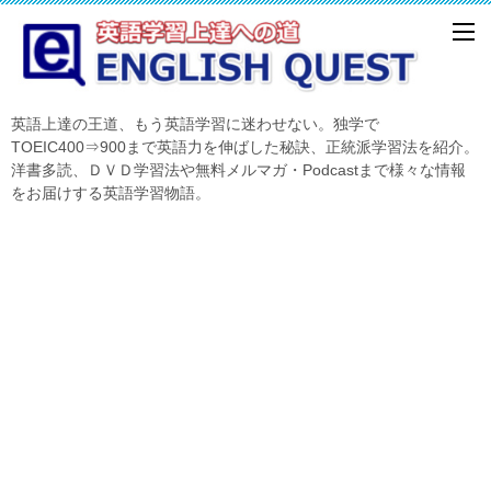
英語上達の王道、もう英語学習に迷わせない。独学で
TOEIC400⇒900まで英語力を伸ばした秘訣、正統派学習法を紹介。
洋書多読、ＤＶＤ学習法や無料メルマガ・Podcastまで様々な情報
をお届けする英語学習物語。