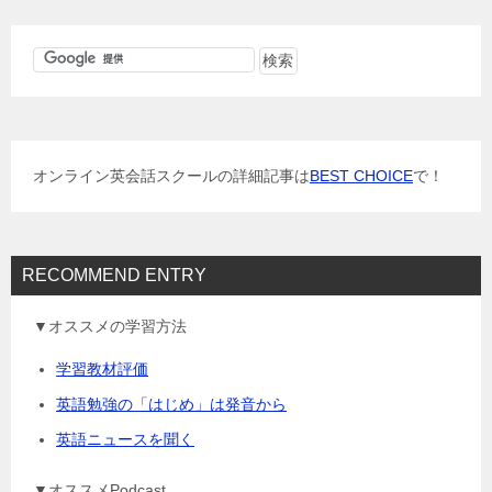
ビ
ゲ
ー
シ
ョ
オンライン英会話スクールの詳細記事は
BEST CHOICE
で！
ン
RECOMMEND ENTRY
▼オススメの学習方法
学習教材評価
英語勉強の「はじめ」は発音から
英語ニュースを聞く
▼オススメPodcast