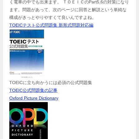
く電車の中でも出来ます。 ＴＯＥＩＣのPart5,6の対策になり
ます。問題があって、次のページに回答と解説という単純な
構成がきっとやりやすくて良いんですよね。
TOEICテスト公式問題集 新形式問題対応編
TOEICに立ち向かうには必須の公式問題集
TOEIC公式問題集の記事
Oxford Picture Dictionary