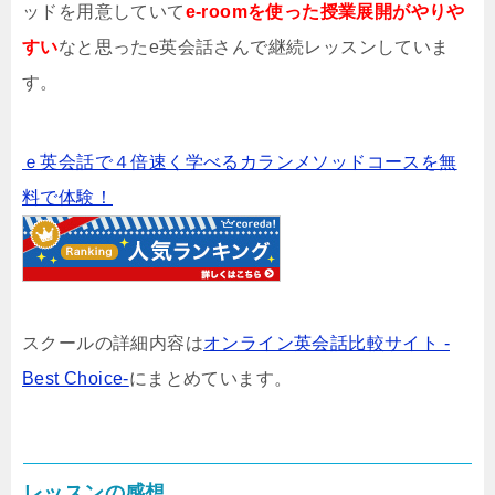
ッドを用意していて
e-roomを使った授業展開がやりや
すい
なと思ったe英会話さんで継続レッスンしていま
す。
ｅ英会話で４倍速く学べるカランメソッドコースを無
料で体験！
スクールの詳細内容は
オンライン英会話比較サイト -
Best Choice-
にまとめています。
レッスンの感想