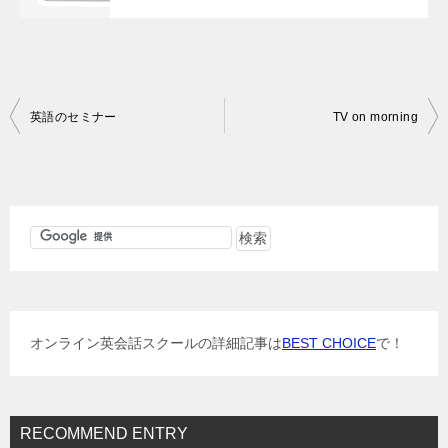
投
英語のセミナー
TV on morning
稿
ナ
ビ
ゲ
ー
シ
ョ
オンライン英会話スクールの詳細記事は
BEST CHOICE
で！
ン
RECOMMEND ENTRY