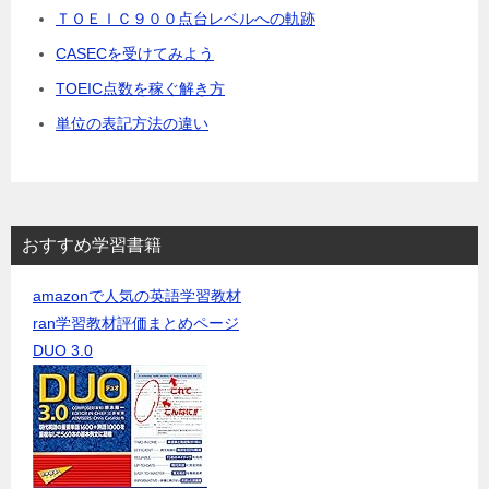
ＴＯＥＩＣ９００点台レベルへの軌跡
CASECを受けてみよう
TOEIC点数を稼ぐ解き方
単位の表記方法の違い
おすすめ学習書籍
amazonで人気の英語学習教材
ran学習教材評価まとめページ
DUO 3.0