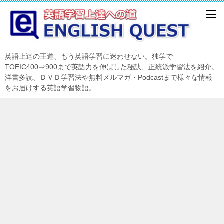
英語上達の王道、もう英語学習に迷わせない。独学で
TOEIC400⇒900まで英語力を伸ばした秘訣、正統派学習法を紹介。
洋書多読、ＤＶＤ学習法や無料メルマガ・Podcastまで様々な情報
をお届けする英語学習物語。