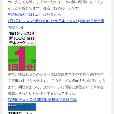
めに少しでも気にしてやったのは、その後の勉強にとってよ
かったと感じてます。発音は始めの一歩です。
英語勉強の「はじめ」は発音から
1日1分レッスン! 新TOEIC Test 千本ノック! (祥伝社黄金文庫
(Gな7-6))
緑本と呼ばれるこのシリーズは文庫本ですので持ち運びやす
く電車の中でも出来ます。 ＴＯＥＩＣのPart5,6の対策になり
ます。問題があって、次のページに回答と解説という単純な
構成がきっとやりやすくて良いんですよね。
TOEICテスト公式問題集 新形式問題対応編