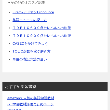
▼その他のオススメ記事
FirefoxアドオンPronounce
英語ニュースの探し方
ＴＯＥＩＣ６００点台レベルへの軌跡
ＴＯＥＩＣ９００点台レベルへの軌跡
CASECを受けてみよう
TOEIC点数を稼ぐ解き方
単位の表記方法の違い
おすすめ学習書籍
amazonで人気の英語学習教材
ran学習教材評価まとめページ