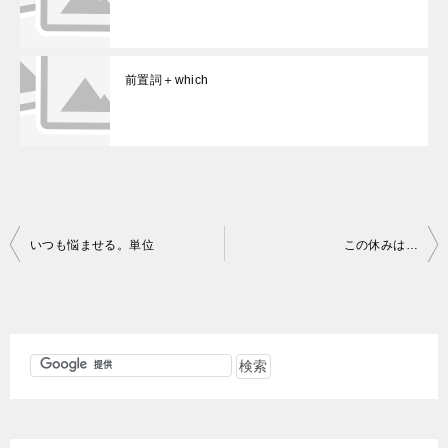
前置詞＋which
投
いつも悩ませる。単位
この休みは…
稿
ナ
ビ
ゲ
ー
シ