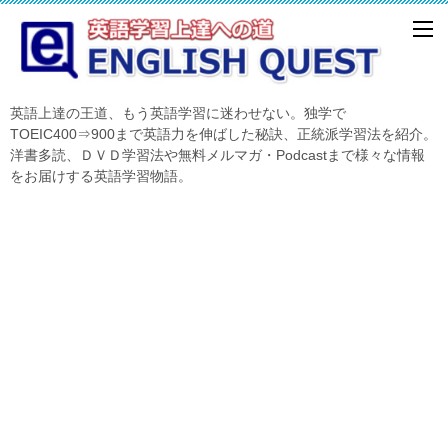
英語上達の王道、もう英語学習に迷わせない。独学で
TOEIC400⇒900まで英語力を伸ばした秘訣、正統派学習法を紹介。
洋書多読、ＤＶＤ学習法や無料メルマガ・Podcastまで様々な情報
をお届けする英語学習物語。