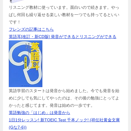
リスニング教材に使っています。面白いので続きます。やっ
ぱし何回も繰り返せる楽しい教材を一つでも持ってるといい
です！
フレンズの記事はこちら
英語耳[改訂・新CD版] 発音ができるとリスニングができる
英語学習のスタートは発音から始めました。今でも発音を始
めに少しでも気にしてやったのは、その後の勉強にとってよ
かったと感じてます。発音は始めの一歩です。
英語勉強の「はじめ」は発音から
1日1分レッスン! 新TOEIC Test 千本ノック! (祥伝社黄金文庫
(Gな7-6))