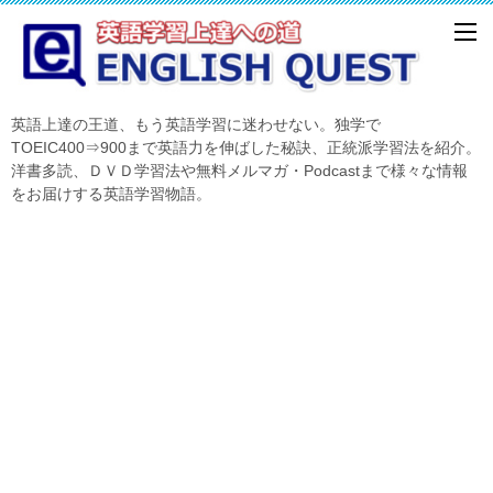
英語上達の王道、もう英語学習に迷わせない。独学で
TOEIC400⇒900まで英語力を伸ばした秘訣、正統派学習法を紹介。
洋書多読、ＤＶＤ学習法や無料メルマガ・Podcastまで様々な情報
をお届けする英語学習物語。