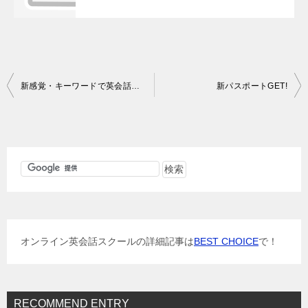
投
新感覚・キーワードで英会話ですが…
新パスポートGET!
稿
ナ
ビ
ゲ
ー
シ
ョ
オンライン英会話スクールの詳細記事は
BEST CHOICE
で！
ン
RECOMMEND ENTRY