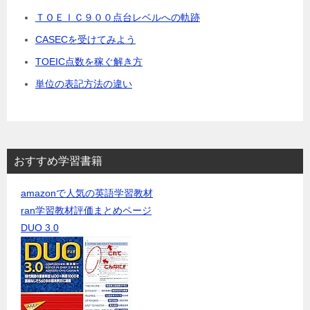
ＴＯＥＩＣ９００点台レベルへの軌跡
CASECを受けてみよう
TOEIC点数を稼ぐ解き方
単位の表記方法の違い
おすすめ学習書籍
amazonで人気の英語学習教材
ran学習教材評価まとめページ
DUO 3.0