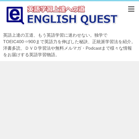
英語上達の王道、もう英語学習に迷わせない。独学で
TOEIC400⇒900まで英語力を伸ばした秘訣、正統派学習法を紹介。
洋書多読、ＤＶＤ学習法や無料メルマガ・Podcastまで様々な情報
をお届けする英語学習物語。