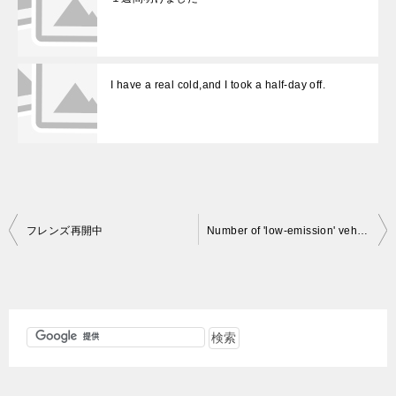
I have a real cold,and I took a half-day off.
投
フレンズ再開中
Number of 'low-emission' vehicles tops 10 million
稿
ナ
ビ
ゲ
ー