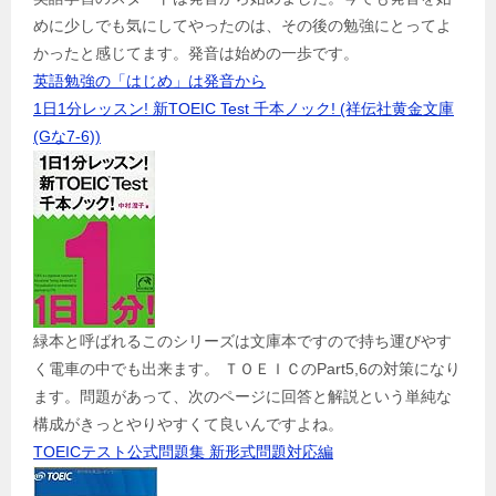
めに少しでも気にしてやったのは、その後の勉強にとってよ
かったと感じてます。発音は始めの一歩です。
英語勉強の「はじめ」は発音から
1日1分レッスン! 新TOEIC Test 千本ノック! (祥伝社黄金文庫
(Gな7-6))
緑本と呼ばれるこのシリーズは文庫本ですので持ち運びやす
く電車の中でも出来ます。 ＴＯＥＩＣのPart5,6の対策になり
ます。問題があって、次のページに回答と解説という単純な
構成がきっとやりやすくて良いんですよね。
TOEICテスト公式問題集 新形式問題対応編