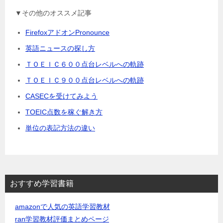
▼その他のオススメ記事
FirefoxアドオンPronounce
英語ニュースの探し方
ＴＯＥＩＣ６００点台レベルへの軌跡
ＴＯＥＩＣ９００点台レベルへの軌跡
CASECを受けてみよう
TOEIC点数を稼ぐ解き方
単位の表記方法の違い
おすすめ学習書籍
amazonで人気の英語学習教材
ran学習教材評価まとめページ