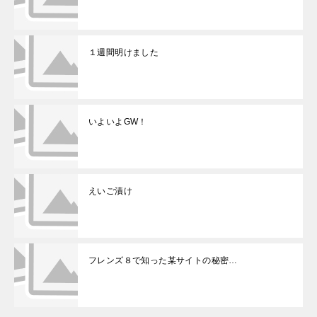
１週間明けました
いよいよGW！
えいご漬け
フレンズ８で知った某サイトの秘密…