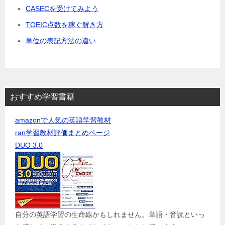
CASECを受けてみよう
TOEIC点数を稼ぐ解き方
単位の表記方法の違い
おすすめ学習書籍
amazonで人気の英語学習教材
ran学習教材評価まとめページ
DUO 3.0
自分の英語学習の生命線かもしれません。単語・音読といっ