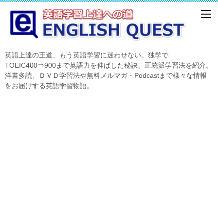
英語上達の王道、もう英語学習に迷わせない。独学で
TOEIC400⇒900まで英語力を伸ばした秘訣、正統派学習法を紹介。
洋書多読、ＤＶＤ学習法や無料メルマガ・Podcastまで様々な情報
をお届けする英語学習物語。