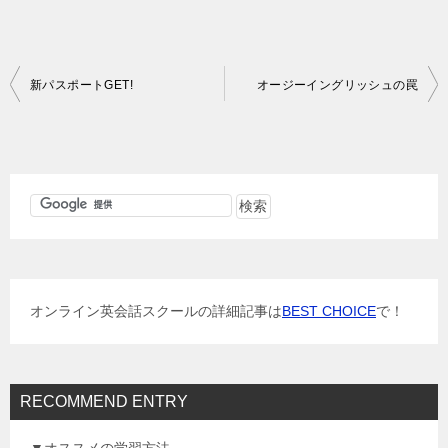
投
新パスポートGET!
オージーイングリッシュの罠
稿
ナ
ビ
ゲ
ー
シ
ョ
オンライン英会話スクールの詳細記事は
BEST CHOICE
で！
ン
RECOMMEND ENTRY