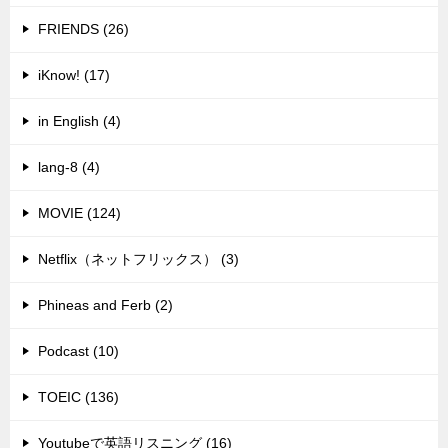
FRIENDS (26)
iKnow! (17)
in English (4)
lang-8 (4)
MOVIE (124)
Netflix（ネットフリックス） (3)
Phineas and Ferb (2)
Podcast (10)
TOEIC (136)
Youtubeで英語リスニング (16)