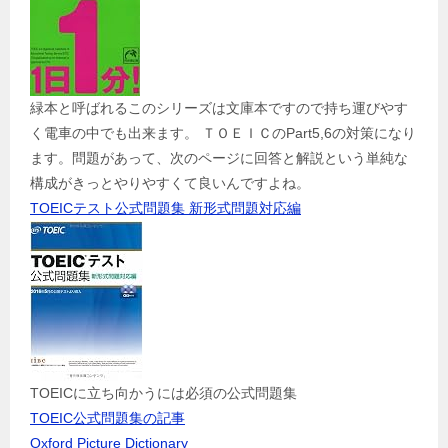
緑本と呼ばれるこのシリーズは文庫本ですので持ち運びやす
く電車の中でも出来ます。 ＴＯＥＩＣのPart5,6の対策になり
ます。問題があって、次のページに回答と解説という単純な
構成がきっとやりやすくて良いんですよね。
TOEICテスト公式問題集 新形式問題対応編
TOEICに立ち向かうには必須の公式問題集
TOEIC公式問題集の記事
Oxford Picture Dictionary