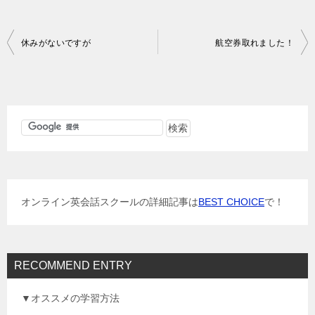
投
休みがないですが
航空券取れました！
稿
ナ
ビ
ゲ
ー
シ
ョ
オンライン英会話スクールの詳細記事は
BEST CHOICE
で！
ン
RECOMMEND ENTRY
▼オススメの学習方法