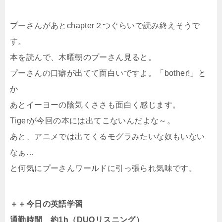
プーさんがあとchapter２つぐらいで読み終えそうで
す。
本を読んで、木曜朝のプーさん見ると。
プーさんの口癖が出てて面白いですよ。「bother!」と
か
あとイーヨーの陰気くささも面白く感じます。
Tigerが今回の本には出てこないんだよな～。
あと、アニメでは出てくるモグラみたいな奴もいない
なぁ…
と何気にプーさんワールドに引っ張られ気味です。
＋＋今日の英語学習
通勤時間 約1h（DUOリスニング）