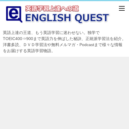
英語上達の王道、もう英語学習に迷わせない。独学で
TOEIC400⇒900まで英語力を伸ばした秘訣、正統派学習法を紹介。
洋書多読、ＤＶＤ学習法や無料メルマガ・Podcastまで様々な情報
をお届けする英語学習物語。