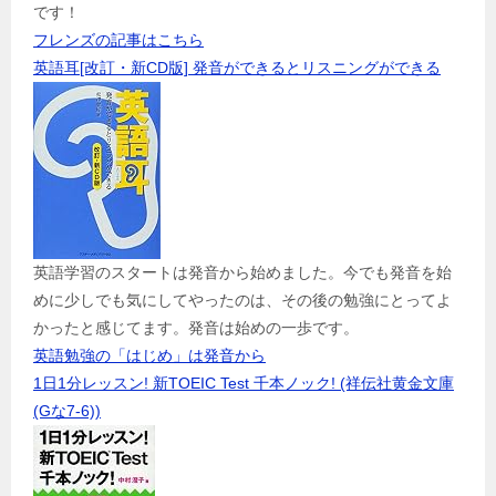
です！
フレンズの記事はこちら
英語耳[改訂・新CD版] 発音ができるとリスニングができる
英語学習のスタートは発音から始めました。今でも発音を始
めに少しでも気にしてやったのは、その後の勉強にとってよ
かったと感じてます。発音は始めの一歩です。
英語勉強の「はじめ」は発音から
1日1分レッスン! 新TOEIC Test 千本ノック! (祥伝社黄金文庫
(Gな7-6))