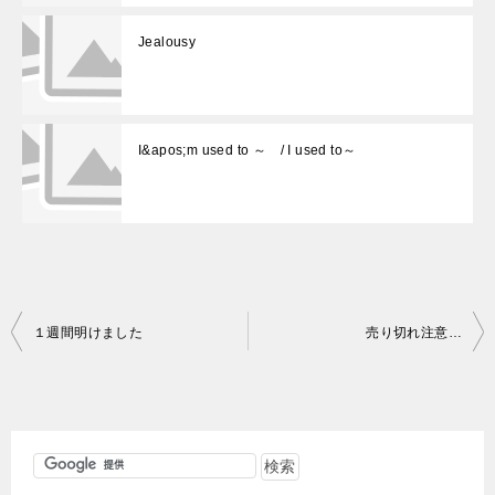
Jealousy
I&apos;m used to ～ / I used to～
投
１週間明けました
売り切れ注意…
稿
ナ
ビ
ゲ