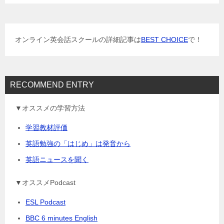
ー
シ
ョ
オンライン英会話スクールの詳細記事は
BEST CHOICE
で！
ン
RECOMMEND ENTRY
▼オススメの学習方法
学習教材評価
英語勉強の「はじめ」は発音から
英語ニュースを聞く
▼オススメPodcast
ESL Podcast
BBC 6 minutes English