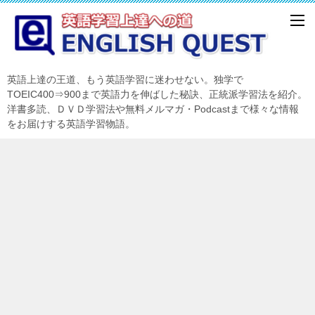
英語上達の王道、もう英語学習に迷わせない。独学で
TOEIC400⇒900まで英語力を伸ばした秘訣、正統派学習法を紹介。
洋書多読、ＤＶＤ学習法や無料メルマガ・Podcastまで様々な情報
をお届けする英語学習物語。