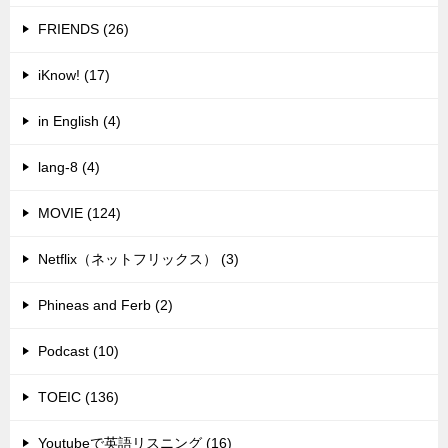
FRIENDS (26)
iKnow! (17)
in English (4)
lang-8 (4)
MOVIE (124)
Netflix（ネットフリックス） (3)
Phineas and Ferb (2)
Podcast (10)
TOEIC (136)
Youtubeで英語リスニング (16)