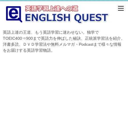
英語上達の王道、もう英語学習に迷わせない。独学で
TOEIC400⇒900まで英語力を伸ばした秘訣、正統派学習法を紹介。
洋書多読、ＤＶＤ学習法や無料メルマガ・Podcastまで様々な情報
をお届けする英語学習物語。