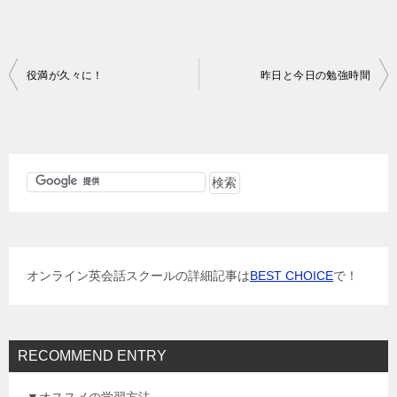
投
役満が久々に！
昨日と今日の勉強時間
稿
ナ
ビ
ゲ
ー
シ
ョ
オンライン英会話スクールの詳細記事は
BEST CHOICE
で！
ン
RECOMMEND ENTRY