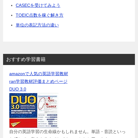
CASECを受けてみよう
TOEIC点数を稼ぐ解き方
単位の表記方法の違い
おすすめ学習書籍
amazonで人気の英語学習教材
ran学習教材評価まとめページ
DUO 3.0
自分の英語学習の生命線かもしれません。単語・音読といっ