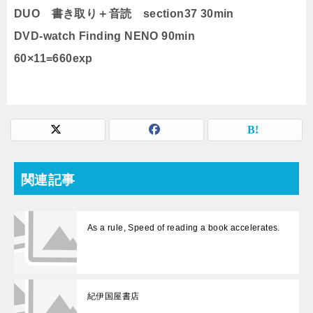
DUO 書き取り＋音読 section37 30min
DVD-watch Finding NENO 90min
60×11=660exp
関連記事
As a rule, Speed of reading a book accelerates.
紀伊国屋書店