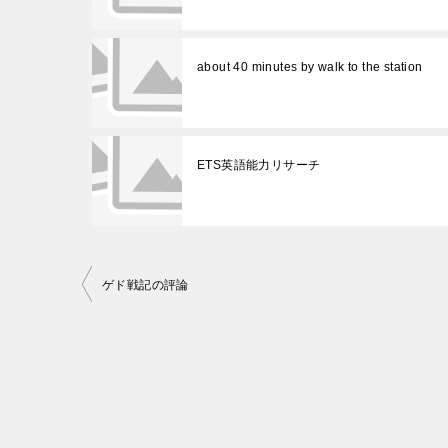
about 40 minutes by walk to the station
ETS英語能力リサーチ
投
ゲド戦記の評論
稿
ナ
ビ
ゲ
ー