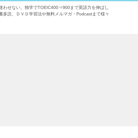
わせない。独学でTOEIC400⇒900まで英語力を伸ばし
多読、ＤＶＤ学習法や無料メルマガ・Podcastまで様々
。