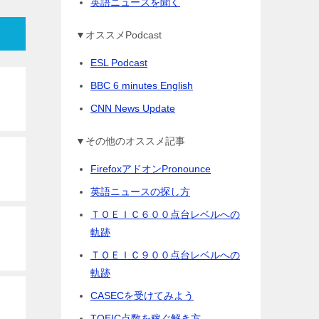
英語ニュースを聞く
▼オススメPodcast
ESL Podcast
BBC 6 minutes English
CNN News Update
▼その他のオススメ記事
FirefoxアドオンPronounce
英語ニュースの探し方
ＴＯＥＩＣ６００点台レベルへの
軌跡
ＴＯＥＩＣ９００点台レベルへの
軌跡
CASECを受けてみよう
TOEIC点数を稼ぐ解き方