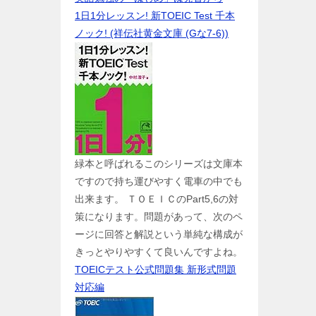
1日1分レッスン! 新TOEIC Test 千本
ノック! (祥伝社黄金文庫 (Gな7-6))
緑本と呼ばれるこのシリーズは文庫本
ですので持ち運びやすく電車の中でも
出来ます。 ＴＯＥＩＣのPart5,6の対
策になります。問題があって、次のペ
ージに回答と解説という単純な構成が
きっとやりやすくて良いんですよね。
TOEICテスト公式問題集 新形式問題
対応編