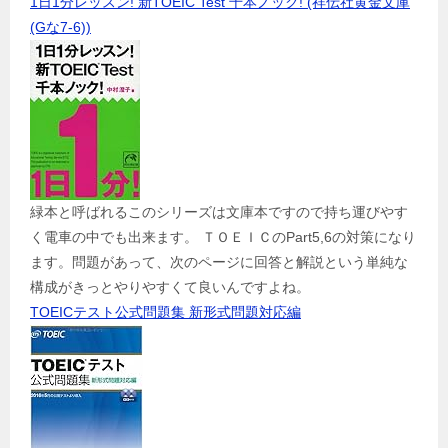
1日1分レッスン! 新TOEIC Test 千本ノック! (祥伝社黄金文庫
(Gな7-6))
緑本と呼ばれるこのシリーズは文庫本ですので持ち運びやす
く電車の中でも出来ます。 ＴＯＥＩＣのPart5,6の対策になり
ます。問題があって、次のページに回答と解説という単純な
構成がきっとやりやすくて良いんですよね。
TOEICテスト公式問題集 新形式問題対応編