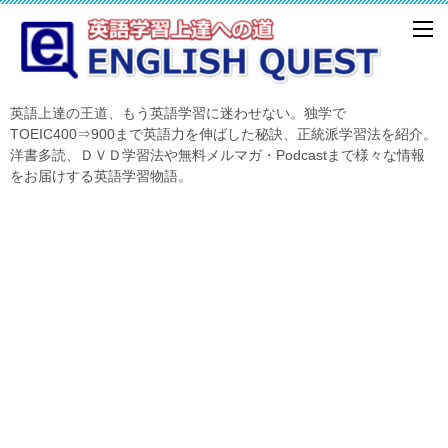
英語上達の王道、もう英語学習に迷わせない。独学で
TOEIC400⇒900まで英語力を伸ばした秘訣、正統派学習法を紹介。
洋書多読、ＤＶＤ学習法や無料メルマガ・Podcastまで様々な情報
をお届けする英語学習物語。