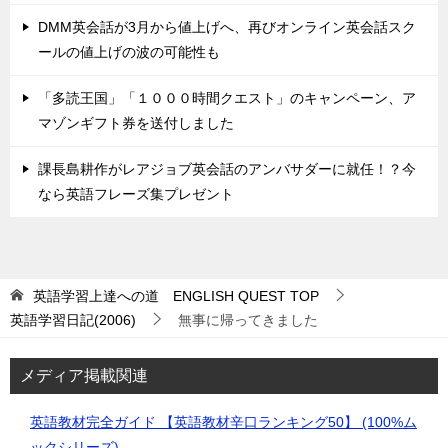
DMM英会話が3月から値上げへ、再びオンライン英会話スク
ールの値上げの波の可能性も
「多読王国」「１０００時間クエスト」のキャンペーン、ア
マゾンギフト券を送付しました
課長島耕作がレアジョブ英会話のアンバサダーに就任！？今
なら英語フレーズ集プレゼント
英語学習上達への道 ENGLISH QUEST
TOP
英語学習日記(2006)
無事に帰ってきました
メディア掲載関連
英語教材完全ガイド 【英語教材辛口ランキング50】 (100%ム
ックシリーズ)