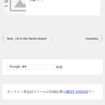
投
Now , I'm in the Narita Airport
Australia
稿
ナ
ビ
ゲ
ー
シ
ョ
オンライン英会話スクールの詳細記事は
BEST CHOICE
で！
ン