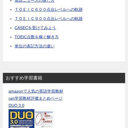
英語ニュースの探し方
ＴＯＥＩＣ６００点台レベルへの軌跡
ＴＯＥＩＣ９００点台レベルへの軌跡
CASECを受けてみよう
TOEIC点数を稼ぐ解き方
単位の表記方法の違い
おすすめ学習書籍
amazonで人気の英語学習教材
ran学習教材評価まとめページ
DUO 3.0