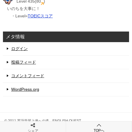
Level 435(80
)
いのちを大事に！
・Level=
TOEICスコア
メタ情報
ログイン
投稿フィード
コメントフィード
WordPress.org
© 2011 英語学習上達への道 ENGLISH QUEST
TOPへ
シェア