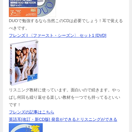
DUOで勉強するなら当然このCDは必要でしょう！耳で覚える
べきです。
フレンズ I 〈ファースト・シーズン〉 セット1 [DVD]
リスニング教材に使っています。面白いので続きます。やっ
ぱし何回も繰り返せる楽しい教材を一つでも持ってるといい
です！
フレンズの記事はこちら
英語耳[改訂・新CD版] 発音ができるとリスニングができる