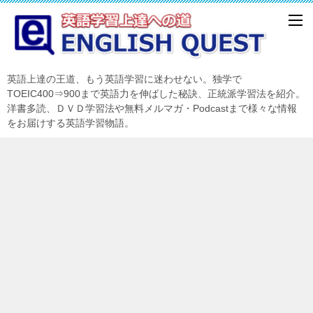
英語上達の王道、もう英語学習に迷わせない。独学で
TOEIC400⇒900まで英語力を伸ばした秘訣、正統派学習法を紹介。
洋書多読、ＤＶＤ学習法や無料メルマガ・Podcastまで様々な情報
をお届けする英語学習物語。