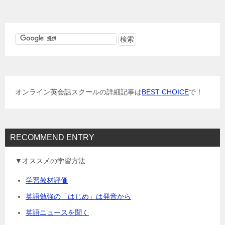
ナ
ビ
ゲ
ー
シ
ョ
オンライン英会話スクールの詳細記事は
BEST CHOICE
で！
ン
RECOMMEND ENTRY
▼オススメの学習方法
学習教材評価
英語勉強の「はじめ」は発音から
英語ニュースを聞く