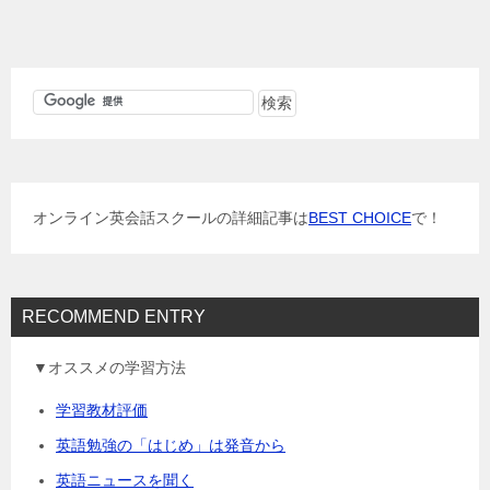
稿
ナ
ビ
ゲ
ー
シ
ョ
オンライン英会話スクールの詳細記事は
BEST CHOICE
で！
ン
RECOMMEND ENTRY
▼オススメの学習方法
学習教材評価
英語勉強の「はじめ」は発音から
英語ニュースを聞く