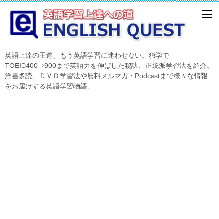
英語上達の王道、もう英語学習に迷わせない。独学で
TOEIC400⇒900まで英語力を伸ばした秘訣、正統派学習法を紹介。
洋書多読、ＤＶＤ学習法や無料メルマガ・Podcastまで様々な情報
をお届けする英語学習物語。