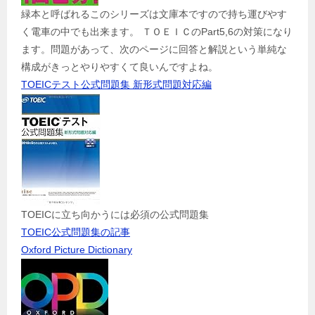
緑本と呼ばれるこのシリーズは文庫本ですので持ち運びやす
く電車の中でも出来ます。 ＴＯＥＩＣのPart5,6の対策になり
ます。問題があって、次のページに回答と解説という単純な
構成がきっとやりやすくて良いんですよね。
TOEICテスト公式問題集 新形式問題対応編
TOEICに立ち向かうには必須の公式問題集
TOEIC公式問題集の記事
Oxford Picture Dictionary