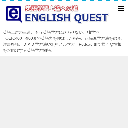
英語上達の王道、もう英語学習に迷わせない。独学で
TOEIC400⇒900まで英語力を伸ばした秘訣、正統派学習法を紹介。
洋書多読、ＤＶＤ学習法や無料メルマガ・Podcastまで様々な情報
をお届けする英語学習物語。