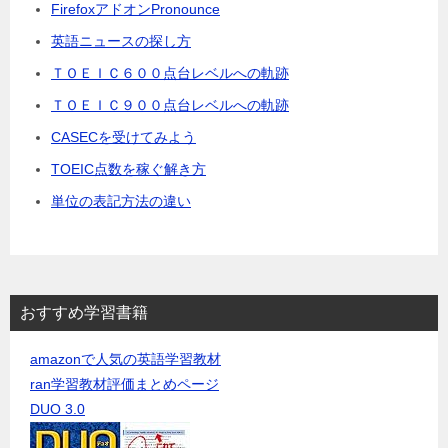
FirefoxアドオンPronounce
英語ニュースの探し方
ＴＯＥＩＣ６００点台レベルへの軌跡
ＴＯＥＩＣ９００点台レベルへの軌跡
CASECを受けてみよう
TOEIC点数を稼ぐ解き方
単位の表記方法の違い
おすすめ学習書籍
amazonで人気の英語学習教材
ran学習教材評価まとめページ
DUO 3.0