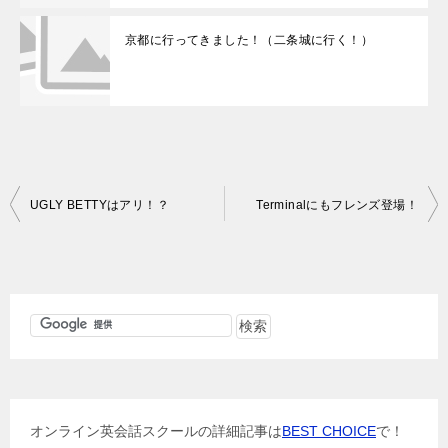
京都に行ってきました！（二条城に行く！）
投
UGLY BETTYはアリ！？
Terminalにもフレンズ登場！
稿
ナ
ビ
ゲ
ー
シ
ョ
オンライン英会話スクールの詳細記事は
BEST CHOICE
で！