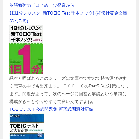
英語勉強の「はじめ」は発音から
1日1分レッスン! 新TOEIC Test 千本ノック! (祥伝社黄金文庫
(Gな7-6))
緑本と呼ばれるこのシリーズは文庫本ですので持ち運びやす
く電車の中でも出来ます。 ＴＯＥＩＣのPart5,6の対策になり
ます。問題があって、次のページに回答と解説という単純な
構成がきっとやりやすくて良いんですよね。
TOEICテスト公式問題集 新形式問題対応編