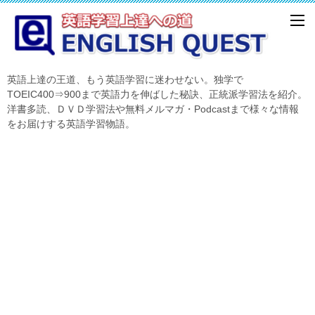
英語上達の王道、もう英語学習に迷わせない。独学で
TOEIC400⇒900まで英語力を伸ばした秘訣、正統派学習法を紹介。
洋書多読、ＤＶＤ学習法や無料メルマガ・Podcastまで様々な情報
をお届けする英語学習物語。