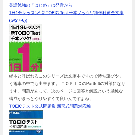
英語勉強の「はじめ」は発音から
1日1分レッスン! 新TOEIC Test 千本ノック! (祥伝社黄金文庫
(Gな7-6))
緑本と呼ばれるこのシリーズは文庫本ですので持ち運びやす
く電車の中でも出来ます。 ＴＯＥＩＣのPart5,6の対策になり
ます。問題があって、次のページに回答と解説という単純な
構成がきっとやりやすくて良いんですよね。
TOEICテスト公式問題集 新形式問題対応編