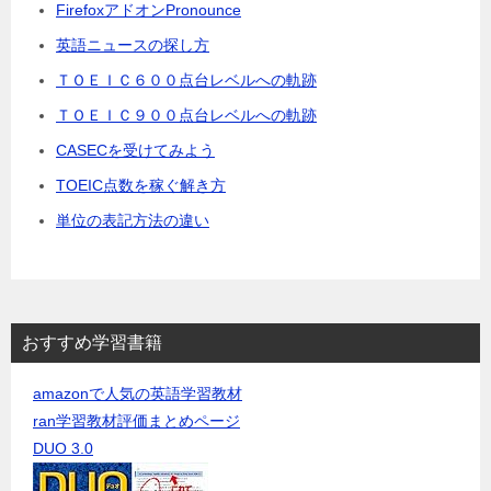
FirefoxアドオンPronounce
英語ニュースの探し方
ＴＯＥＩＣ６００点台レベルへの軌跡
ＴＯＥＩＣ９００点台レベルへの軌跡
CASECを受けてみよう
TOEIC点数を稼ぐ解き方
単位の表記方法の違い
おすすめ学習書籍
amazonで人気の英語学習教材
ran学習教材評価まとめページ
DUO 3.0