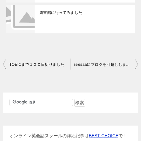
図書館に行ってみました
投
TOEICまで１００日切りました
seesaaにブログを引越ししました
稿
ナ
ビ
ゲ
ー
シ
ョ
オンライン英会話スクールの詳細記事は
BEST CHOICE
で！