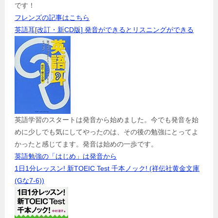
です！
フレンズの記事はこちら
英語耳[改訂・新CD版] 発音ができるとリスニングができる
英語学習のスタートは発音から始めました。今でも発音を始
めに少しでも気にしてやったのは、その後の勉強にとってよ
かったと感じてます。発音は始めの一歩です。
英語勉強の「はじめ」は発音から
1日1分レッスン! 新TOEIC Test 千本ノック! (祥伝社黄金文庫
(Gな7-6))