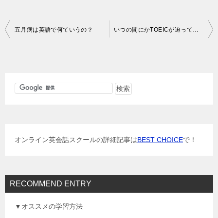
投
五月病は英語で何ていうの？
いつの間にかTOEICが迫ってきている（40日切りました）
稿
ナ
ビ
ゲ
ー
シ
ョ
オンライン英会話スクールの詳細記事は
BEST CHOICE
で！
ン
RECOMMEND ENTRY
▼オススメの学習方法