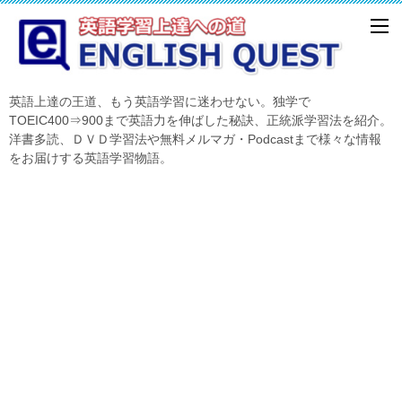
英語上達の王道、もう英語学習に迷わせない。独学で
TOEIC400⇒900まで英語力を伸ばした秘訣、正統派学習法を紹介。
洋書多読、ＤＶＤ学習法や無料メルマガ・Podcastまで様々な情報
をお届けする英語学習物語。