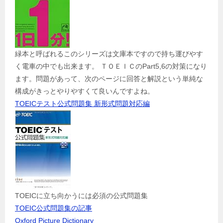
緑本と呼ばれるこのシリーズは文庫本ですので持ち運びやす
く電車の中でも出来ます。 ＴＯＥＩＣのPart5,6の対策になり
ます。問題があって、次のページに回答と解説という単純な
構成がきっとやりやすくて良いんですよね。
TOEICテスト公式問題集 新形式問題対応編
TOEICに立ち向かうには必須の公式問題集
TOEIC公式問題集の記事
Oxford Picture Dictionary