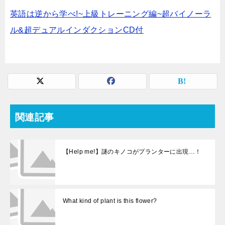
英語は逆から学べ!~上級トレーニング編~超バイノーラ
ル&超デュアルインダクションCD付
関連記事
【Help me!】謎のキノコがプランターに出現…！
What kind of plant is this flower?