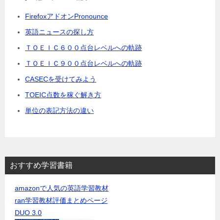
FirefoxアドオンPronounce
英語ニュースの探し方
ＴＯＥＩＣ６００点台レベルへの軌跡
ＴＯＥＩＣ９００点台レベルへの軌跡
CASECを受けてみよう
TOEIC点数を稼ぐ解き方
単位の表記方法の違い
おすすめ学習書籍
amazonで人気の英語学習教材
ran学習教材評価まとめページ
DUO 3.0