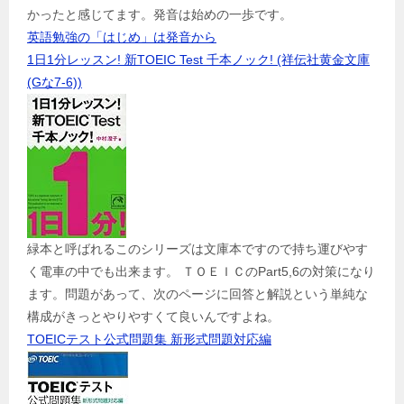
かったと感じてます。発音は始めの一歩です。
英語勉強の「はじめ」は発音から
1日1分レッスン! 新TOEIC Test 千本ノック! (祥伝社黄金文庫
(Gな7-6))
緑本と呼ばれるこのシリーズは文庫本ですので持ち運びやす
く電車の中でも出来ます。 ＴＯＥＩＣのPart5,6の対策になり
ます。問題があって、次のページに回答と解説という単純な
構成がきっとやりやすくて良いんですよね。
TOEICテスト公式問題集 新形式問題対応編