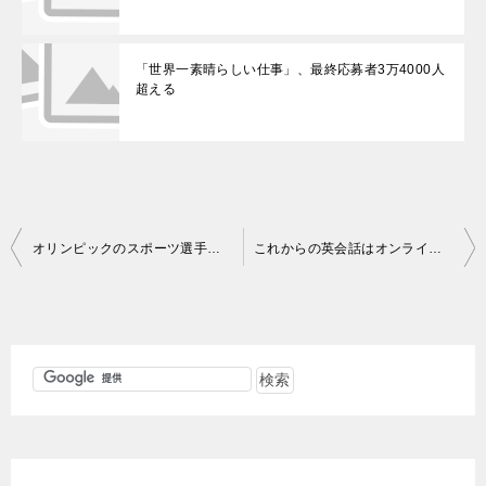
「世界一素晴らしい仕事」、最終応募者3万4000人
超える
投
オリンピックのスポーツ選手に見た【目標】の大切さ
これからの英会話はオンラインが主流になるか？
稿
ナ
ビ
ゲ
ー
シ