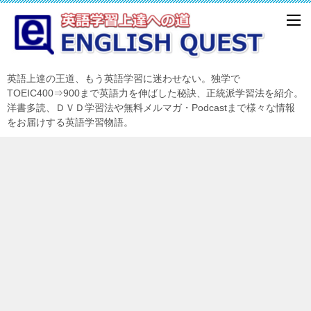
英語上達の王道、もう英語学習に迷わせない。独学で
TOEIC400⇒900まで英語力を伸ばした秘訣、正統派学習法を紹介。
洋書多読、ＤＶＤ学習法や無料メルマガ・Podcastまで様々な情報
をお届けする英語学習物語。