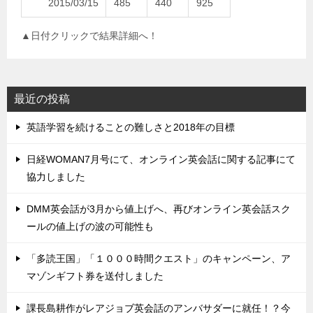
2015/03/15
485
440
925
▲日付クリックで結果詳細へ！
最近の投稿
英語学習を続けることの難しさと2018年の目標
日経WOMAN7月号にて、オンライン英会話に関する記事にて
協力しました
DMM英会話が3月から値上げへ、再びオンライン英会話スク
ールの値上げの波の可能性も
「多読王国」「１０００時間クエスト」のキャンペーン、ア
マゾンギフト券を送付しました
課長島耕作がレアジョブ英会話のアンバサダーに就任！？今