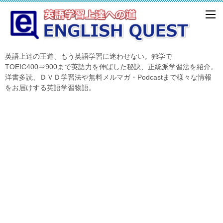
英語上達の王道、もう英語学習に迷わせない。独学で
TOEIC400⇒900まで英語力を伸ばした秘訣、正統派学習法を紹介。
洋書多読、ＤＶＤ学習法や無料メルマガ・Podcastまで様々な情報
をお届けする英語学習物語。