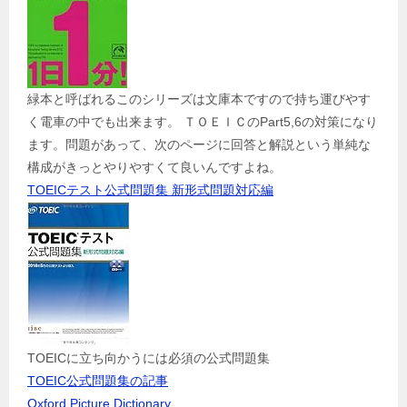
緑本と呼ばれるこのシリーズは文庫本ですので持ち運びやす
く電車の中でも出来ます。 ＴＯＥＩＣのPart5,6の対策になり
ます。問題があって、次のページに回答と解説という単純な
構成がきっとやりやすくて良いんですよね。
TOEICテスト公式問題集 新形式問題対応編
TOEICに立ち向かうには必須の公式問題集
TOEIC公式問題集の記事
Oxford Picture Dictionary