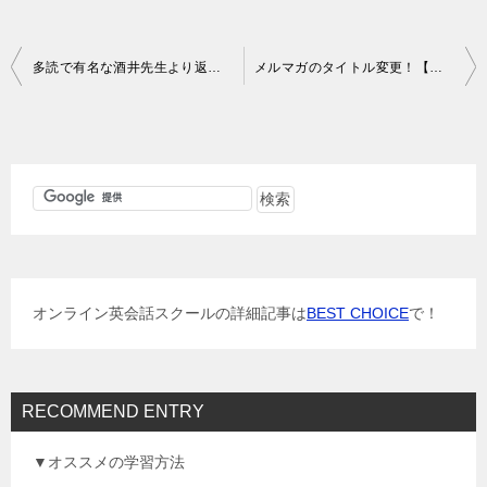
投
多読で有名な酒井先生より返事を頂きました。
メルマガのタイトル変更！【毎日楽しく隙間英語学習 CNNニュースつまみ食い！】
稿
ナ
ビ
ゲ
ー
シ
ョ
オンライン英会話スクールの詳細記事は
BEST CHOICE
で！
ン
RECOMMEND ENTRY
▼オススメの学習方法