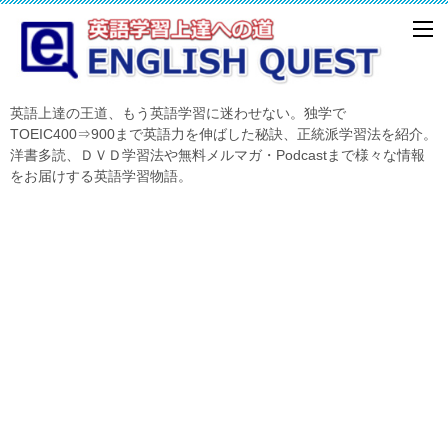
英語上達の王道、もう英語学習に迷わせない。独学で
TOEIC400⇒900まで英語力を伸ばした秘訣、正統派学習法を紹介。
洋書多読、ＤＶＤ学習法や無料メルマガ・Podcastまで様々な情報
をお届けする英語学習物語。