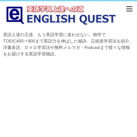
英語上達の王道、もう英語学習に迷わせない。独学で
TOEIC400⇒900まで英語力を伸ばした秘訣、正統派学習法を紹介。
洋書多読、ＤＶＤ学習法や無料メルマガ・Podcastまで様々な情報
をお届けする英語学習物語。