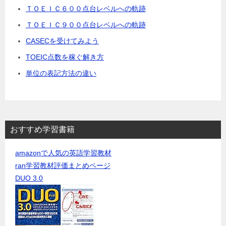
ＴＯＥＩＣ６００点台レベルへの軌跡
ＴＯＥＩＣ９００点台レベルへの軌跡
CASECを受けてみよう
TOEIC点数を稼ぐ解き方
単位の表記方法の違い
おすすめ学習書籍
amazonで人気の英語学習教材
ran学習教材評価まとめページ
DUO 3.0