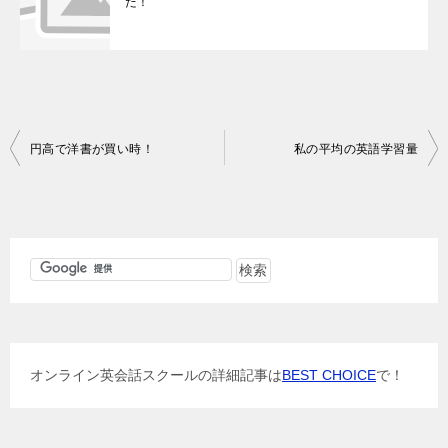
た！
投
円高で洋書が買い時！
私の平均の英語学習量
稿
ナ
ビ
ゲ
ー
シ
ョ
オンライン英会話スクールの詳細記事は
BEST CHOICE
で！
ン