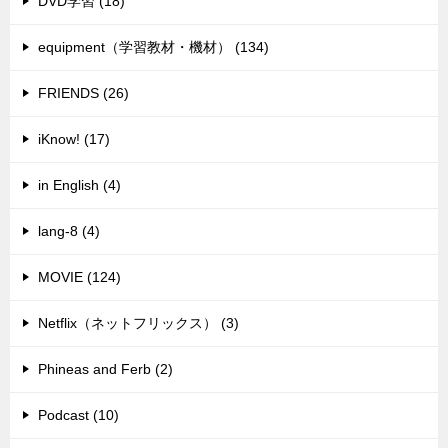
DVD学習 (18)
equipment（学習教材・機材） (134)
FRIENDS (26)
iKnow! (17)
in English (4)
lang-8 (4)
MOVIE (124)
Netflix（ネットフリックス） (3)
Phineas and Ferb (2)
Podcast (10)