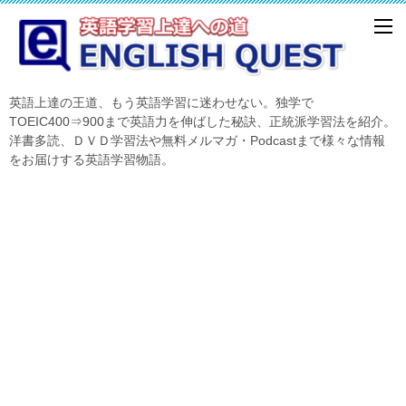
英語上達の王道、もう英語学習に迷わせない。独学で
TOEIC400⇒900まで英語力を伸ばした秘訣、正統派学習法を紹介。
洋書多読、ＤＶＤ学習法や無料メルマガ・Podcastまで様々な情報
をお届けする英語学習物語。