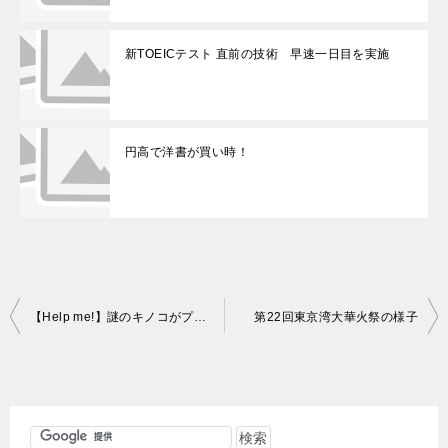
新TOEICテスト 直前の技術 早速一日目を実施
円高で洋書が買い時！
投
【Help me!】謎のキノコがプランターに出現…！
第22回東京湾大華火祭の様子
稿
ナ
ビ
ゲ