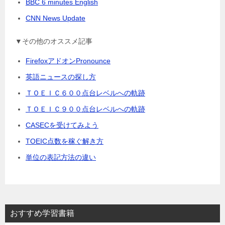
BBC 6 minutes English
CNN News Update
▼その他のオススメ記事
FirefoxアドオンPronounce
英語ニュースの探し方
ＴＯＥＩＣ６００点台レベルへの軌跡
ＴＯＥＩＣ９００点台レベルへの軌跡
CASECを受けてみよう
TOEIC点数を稼ぐ解き方
単位の表記方法の違い
おすすめ学習書籍