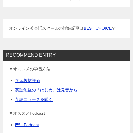
ー
シ
ョ
オンライン英会話スクールの詳細記事は
BEST CHOICE
で！
ン
RECOMMEND ENTRY
▼オススメの学習方法
学習教材評価
英語勉強の「はじめ」は発音から
英語ニュースを聞く
▼オススメPodcast
ESL Podcast