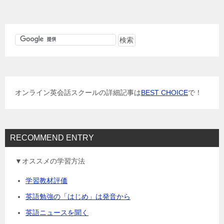
ナ
ビ
ゲ
ー
シ
ョ
オンライン英会話スクールの詳細記事は
BEST CHOICE
で！
ン
RECOMMEND ENTRY
▼オススメの学習方法
学習教材評価
英語勉強の「はじめ」は発音から
英語ニュースを聞く