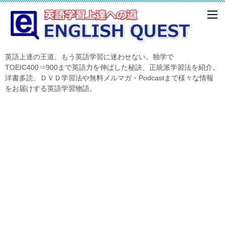
英語上達の王道、もう英語学習に迷わせない。独学で
TOEIC400⇒900まで英語力を伸ばした秘訣、正統派学習法を紹介。
洋書多読、ＤＶＤ学習法や無料メルマガ・Podcastまで様々な情報
をお届けする英語学習物語。