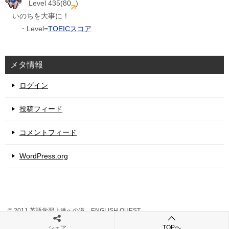
Level 435(80
)
いのちを大事に！
・Level=
TOEICスコア
メタ情報
ログイン
投稿フィード
コメントフィード
WordPress.org
© 2011 英語学習上達への道 ENGLISH QUEST
TOPへ
シェア