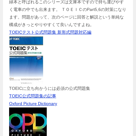
緑本と呼ばれるこのシリーズは文庫本ですので持ち運びやす
く電車の中でも出来ます。 ＴＯＥＩＣのPart5,6の対策になり
ます。問題があって、次のページに回答と解説という単純な
構成がきっとやりやすくて良いんですよね。
TOEICテスト公式問題集 新形式問題対応編
TOEICに立ち向かうには必須の公式問題集
TOEIC公式問題集の記事
Oxford Picture Dictionary