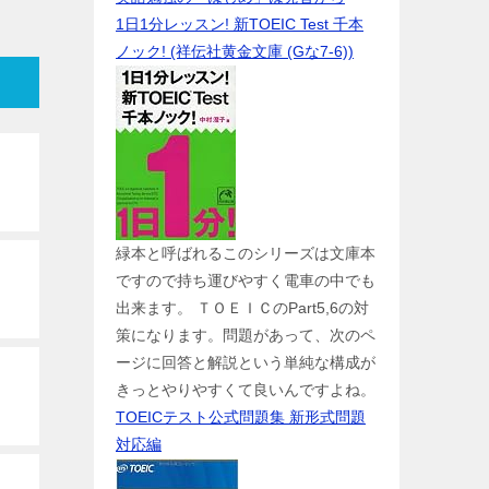
1日1分レッスン! 新TOEIC Test 千本
ノック! (祥伝社黄金文庫 (Gな7-6))
緑本と呼ばれるこのシリーズは文庫本
ですので持ち運びやすく電車の中でも
出来ます。 ＴＯＥＩＣのPart5,6の対
策になります。問題があって、次のペ
ージに回答と解説という単純な構成が
きっとやりやすくて良いんですよね。
TOEICテスト公式問題集 新形式問題
対応編