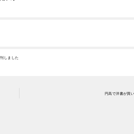
創刊しました
円高で洋書が買