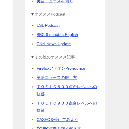
英語ニュースを聞く
▼オススメPodcast
ESL Podcast
BBC 6 minutes English
CNN News Update
▼その他のオススメ記事
FirefoxアドオンPronounce
英語ニュースの探し方
ＴＯＥＩＣ６００点台レベルへの
軌跡
ＴＯＥＩＣ９００点台レベルへの
軌跡
CASECを受けてみよう
TOEIC点数を稼ぐ解き方