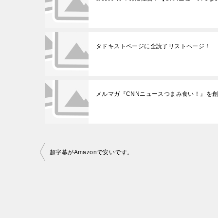
タドキストページに全読了リストページ！
メルマガ『CNNニュースつまみ食い！』を
投
超字幕がAmazonで安いです。
稿
ナ
ビ
ゲ