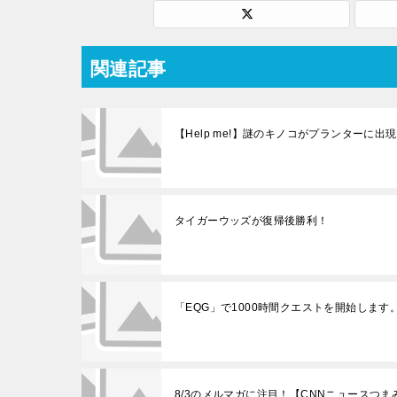
関連記事
【Help me!】謎のキノコがプランターに出
タイガーウッズが復帰後勝利！
「EQG」で1000時間クエストを開始します
8/3のメルマガに注目！【CNNニュースつま