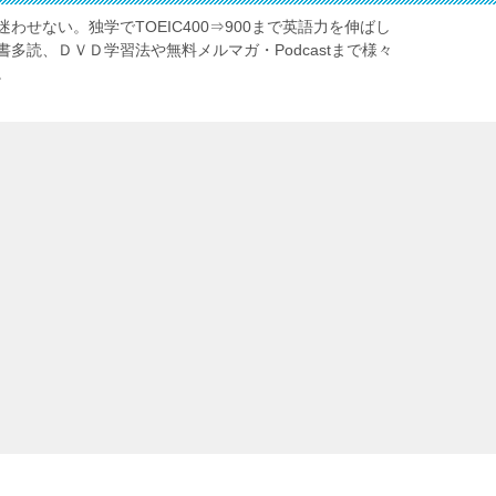
わせない。独学でTOEIC400⇒900まで英語力を伸ばし
多読、ＤＶＤ学習法や無料メルマガ・Podcastまで様々
。