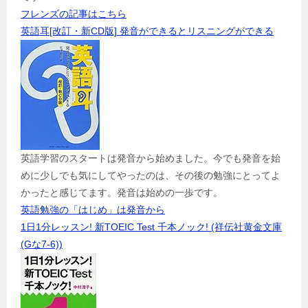
フレンズの記事はこちら
英語耳[改訂・新CD版] 発音ができるとリスニングができる
英語学習のスタートは発音から始めました。今でも発音を始
めに少しでも気にしてやったのは、その後の勉強にとってよ
かったと感じてます。発音は始めの一歩です。
英語勉強の「はじめ」は発音から
1日1分レッスン! 新TOEIC Test 千本ノック! (祥伝社黄金文庫
(Gな7-6))