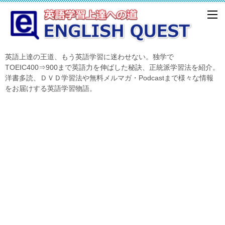
英語上達の王道、もう英語学習に迷わせない。独学で
TOEIC400⇒900まで英語力を伸ばした秘訣、正統派学習法を紹介。
洋書多読、ＤＶＤ学習法や無料メルマガ・Podcastまで様々な情報
をお届けする英語学習物語。