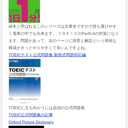
緑本と呼ばれるこのシリーズは文庫本ですので持ち運びやす
く電車の中でも出来ます。 ＴＯＥＩＣのPart5,6の対策になり
ます。問題があって、次のページに回答と解説という単純な
構成がきっとやりやすくて良いんですよね。
TOEICテスト公式問題集 新形式問題対応編
TOEICに立ち向かうには必須の公式問題集
TOEIC公式問題集の記事
Oxford Picture Dictionary