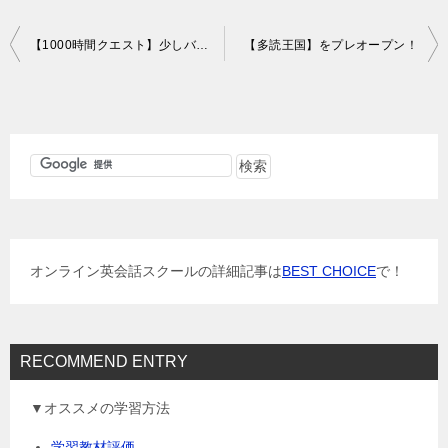
投
【1000時間クエスト】少しバージョンアップ
【多読王国】をプレオープン！
稿
ナ
ビ
ゲ
ー
シ
ョ
オンライン英会話スクールの詳細記事は
BEST CHOICE
で！
ン
RECOMMEND ENTRY
▼オススメの学習方法
学習教材評価