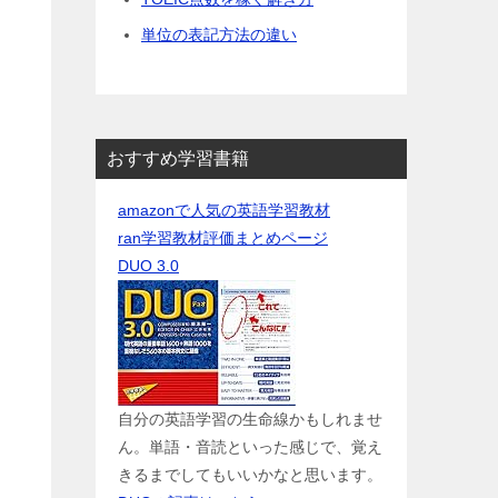
単位の表記方法の違い
おすすめ学習書籍
amazonで人気の英語学習教材
ran学習教材評価まとめページ
DUO 3.0
自分の英語学習の生命線かもしれませ
ん。単語・音読といった感じで、覚え
きるまでしてもいいかなと思います。