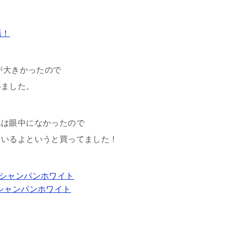
語！
が大きかったので
いました。
れは眼中になかったので
ているよというと買ってました！
11 シャンパンホワイト