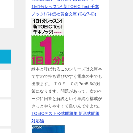
1日1分レッスン! 新TOEIC Test 千本
ノック! (祥伝社黄金文庫 (Gな7-6))
緑本と呼ばれるこのシリーズは文庫本
ですので持ち運びやすく電車の中でも
出来ます。 ＴＯＥＩＣのPart5,6の対
策になります。問題があって、次のペ
ージに回答と解説という単純な構成が
きっとやりやすくて良いんですよね。
TOEICテスト公式問題集 新形式問題
対応編