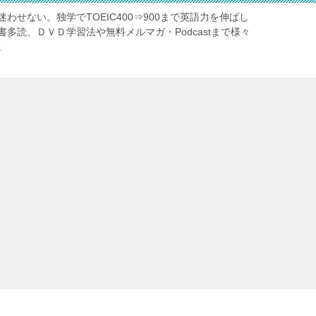
わせない。独学でTOEIC400⇒900まで英語力を伸ばし
多読、ＤＶＤ学習法や無料メルマガ・Podcastまで様々
。