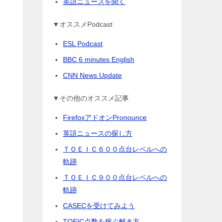
英語ニュースを聞く
▼オススメPodcast
ESL Podcast
BBC 6 minutes English
CNN News Update
▼その他のオススメ記事
FirefoxアドオンPronounce
英語ニュースの探し方
ＴＯＥＩＣ６００点台レベルへの
軌跡
ＴＯＥＩＣ９００点台レベルへの
軌跡
CASECを受けてみよう
TOEIC点数を稼ぐ解き方