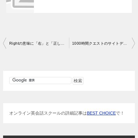
投
Rightの意味に「右」と「正しい」の意味があるのは何故か？
1000時間クエストのサイトデザインを変えました
稿
ナ
ビ
ゲ
ー
シ
ョ
オンライン英会話スクールの詳細記事は
BEST CHOICE
で！
ン