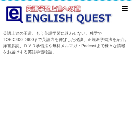
英語上達の王道、もう英語学習に迷わせない。独学で
TOEIC400⇒900まで英語力を伸ばした秘訣、正統派学習法を紹介。
洋書多読、ＤＶＤ学習法や無料メルマガ・Podcastまで様々な情報
をお届けする英語学習物語。