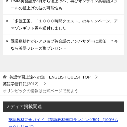
DMM英会話が3月から値上げへ、再びオンライン英会話スク
ールの値上げの波の可能性も
「多読王国」「１０００時間クエスト」のキャンペーン、ア
マゾンギフト券を送付しました
課長島耕作がレアジョブ英会話のアンバサダーに就任！？今
なら英語フレーズ集プレゼント
英語学習上達への道 ENGLISH QUEST
TOP
英語学習日記(2012)
オリンピックの情報は公式ページで見よう
メディア掲載関連
英語教材完全ガイド 【英語教材辛口ランキング50】 (100%ム
ックシリーズ)