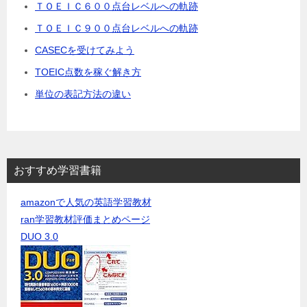
ＴＯＥＩＣ６００点台レベルへの軌跡
ＴＯＥＩＣ９００点台レベルへの軌跡
CASECを受けてみよう
TOEIC点数を稼ぐ解き方
単位の表記方法の違い
おすすめ学習書籍
amazonで人気の英語学習教材
ran学習教材評価まとめページ
DUO 3.0