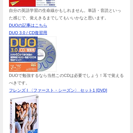
自分の英語学習の生命線かもしれません。単語・音読といっ
た感じで、覚えきるまでしてもいいかなと思います。
DUOの記事はこちら
DUO 3.0 / CD復習用
DUOで勉強するなら当然このCDは必要でしょう！耳で覚える
べきです。
フレンズ I 〈ファースト・シーズン〉 セット1 [DVD]