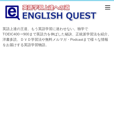
英語上達の王道、もう英語学習に迷わせない。独学で
TOEIC400⇒900まで英語力を伸ばした秘訣、正統派学習法を紹介。
洋書多読、ＤＶＤ学習法や無料メルマガ・Podcastまで様々な情報
をお届けする英語学習物語。