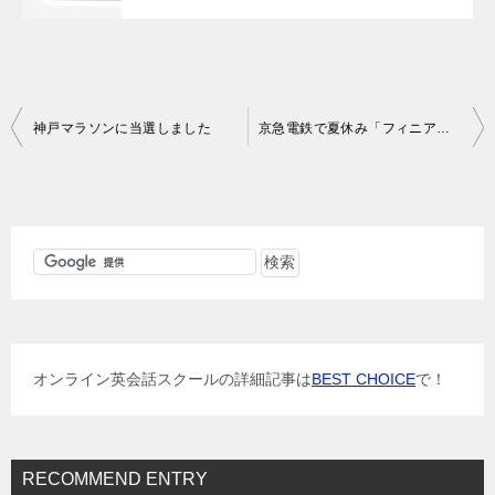
投
神戸マラソンに当選しました
京急電鉄で夏休み「フィニアスとファーブ」のスタンプラリー
稿
ナ
ビ
ゲ
ー
シ
ョ
オンライン英会話スクールの詳細記事は
BEST CHOICE
で！
ン
RECOMMEND ENTRY