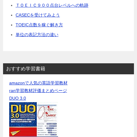
ＴＯＥＩＣ９００点台レベルへの軌跡
CASECを受けてみよう
TOEIC点数を稼ぐ解き方
単位の表記方法の違い
おすすめ学習書籍
amazonで人気の英語学習教材
ran学習教材評価まとめページ
DUO 3.0