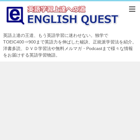
英語上達の王道、もう英語学習に迷わせない。独学で
TOEIC400⇒900まで英語力を伸ばした秘訣、正統派学習法を紹介。
洋書多読、ＤＶＤ学習法や無料メルマガ・Podcastまで様々な情報
をお届けする英語学習物語。