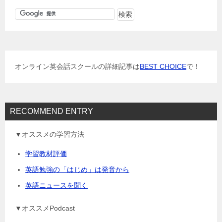
ビ
ゲ
ー
シ
ョ
オンライン英会話スクールの詳細記事は
BEST CHOICE
で！
ン
RECOMMEND ENTRY
▼オススメの学習方法
学習教材評価
英語勉強の「はじめ」は発音から
英語ニュースを聞く
▼オススメPodcast