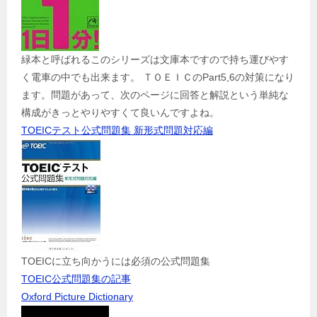
緑本と呼ばれるこのシリーズは文庫本ですので持ち運びやす
く電車の中でも出来ます。 ＴＯＥＩＣのPart5,6の対策になり
ます。問題があって、次のページに回答と解説という単純な
構成がきっとやりやすくて良いんですよね。
TOEICテスト公式問題集 新形式問題対応編
TOEICに立ち向かうには必須の公式問題集
TOEIC公式問題集の記事
Oxford Picture Dictionary