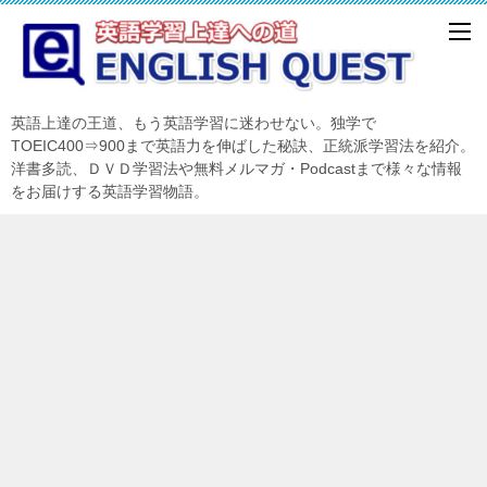
英語上達の王道、もう英語学習に迷わせない。独学で
TOEIC400⇒900まで英語力を伸ばした秘訣、正統派学習法を紹介。
洋書多読、ＤＶＤ学習法や無料メルマガ・Podcastまで様々な情報
をお届けする英語学習物語。