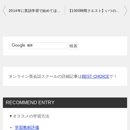
投
2014年に英語学習で始めてほしいこと
【1000時間クエスト】いつの間にか2000時間を超えていた…
稿
ナ
ビ
ゲ
ー
シ
ョ
オンライン英会話スクールの詳細記事は
BEST CHOICE
で！
ン
RECOMMEND ENTRY
▼オススメの学習方法
学習教材評価