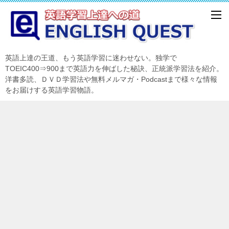
英語上達の王道、もう英語学習に迷わせない。独学で
TOEIC400⇒900まで英語力を伸ばした秘訣、正統派学習法を紹介。
洋書多読、ＤＶＤ学習法や無料メルマガ・Podcastまで様々な情報
をお届けする英語学習物語。