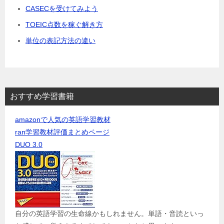
CASECを受けてみよう
TOEIC点数を稼ぐ解き方
単位の表記方法の違い
おすすめ学習書籍
amazonで人気の英語学習教材
ran学習教材評価まとめページ
DUO 3.0
自分の英語学習の生命線かもしれません。単語・音読といっ