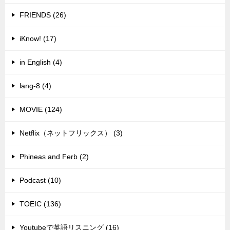
FRIENDS (26)
iKnow! (17)
in English (4)
lang-8 (4)
MOVIE (124)
Netflix（ネットフリックス） (3)
Phineas and Ferb (2)
Podcast (10)
TOEIC (136)
Youtubeで英語リスニング (16)