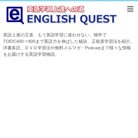
英語上達の王道、もう英語学習に迷わせない。独学で
TOEIC400⇒900まで英語力を伸ばした秘訣、正統派学習法を紹介。
洋書多読、ＤＶＤ学習法や無料メルマガ・Podcastまで様々な情報
をお届けする英語学習物語。