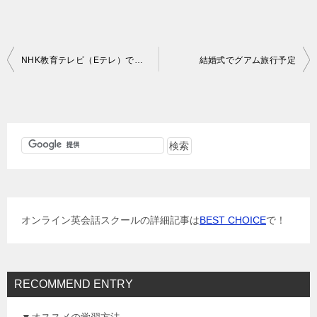
投
NHK教育テレビ（Eテレ）で軽く英語学習、えいごであそぼ
結婚式でグアム旅行予定
稿
ナ
ビ
ゲ
ー
シ
ョ
オンライン英会話スクールの詳細記事は
BEST CHOICE
で！
ン
RECOMMEND ENTRY